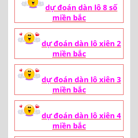
dự đoán dàn lô 8 số
miền bắc
dự đoán dàn lô xiên 2
miền bắc
dự đoán dàn lô xiên 3
miền bắc
dự đoán dàn lô xiên 4
miền bắc