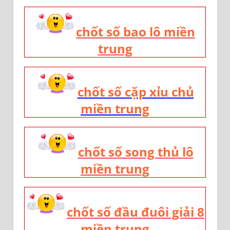
chốt số bao lô miền
trung
chốt số cặp xỉu chủ
miền trung
chốt số song thủ lô
miền trung
chốt số đầu đuôi giải 8
miền trung