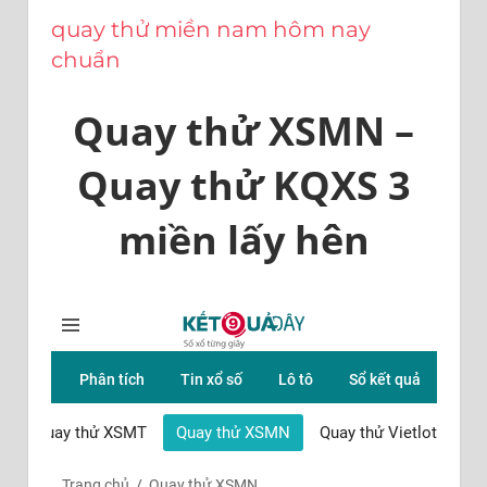
quay thử miền nam hôm nay
chuẩn
Quay thử XSMN –
Quay thử KQXS 3
miền lấy hên