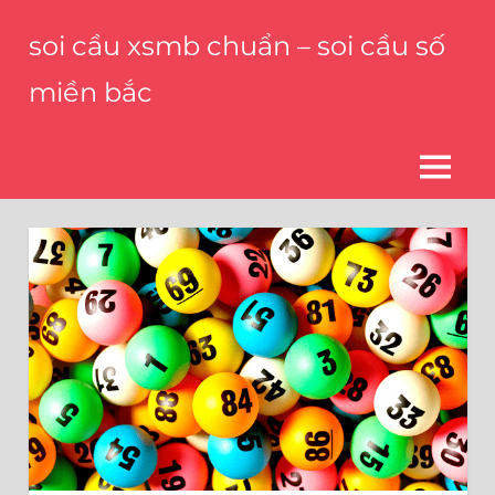
Skip
soi cầu xsmb chuẩn – soi cầu số
to
content
miền bắc
soi
cầu
xsmb
MENU
chuẩn
–
soi
cầu
số
miền
bắc