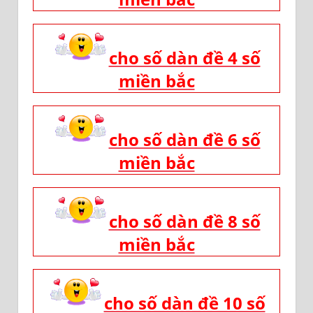
cho số dàn đề 4 số
miền bắc
cho số dàn đề 6 số
miền bắc
cho số dàn đề 8 số
miền bắc
cho số dàn đề 10 số