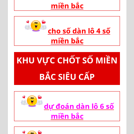
miền bắc
cho số dàn lô 4 số
miền bắc
KHU VỰC CHỐT SỐ MIỀN
BẮC SIÊU CẤP
dự đoán dàn lô 6 số
miền bắc