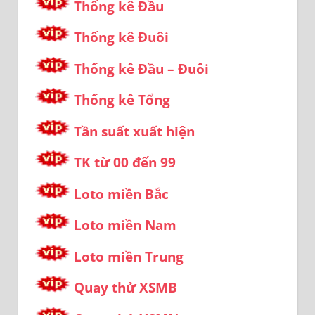
Thống kê Đầu
Thống kê Đuôi
Thống kê Đầu – Đuôi
Thống kê Tổng
Tần suất xuất hiện
TK từ 00 đến 99
Loto miền Bắc
Loto miền Nam
Loto miền Trung
Quay thử XSMB