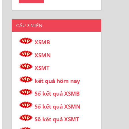
CẦU 3 MIỀN
XSMB
XSMN
XSMT
kết quả hôm nay
Sổ kết quả XSMB
Sổ kết quả XSMN
Sổ kết quả XSMT