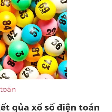
 toán
ết qủa xổ số điện toán