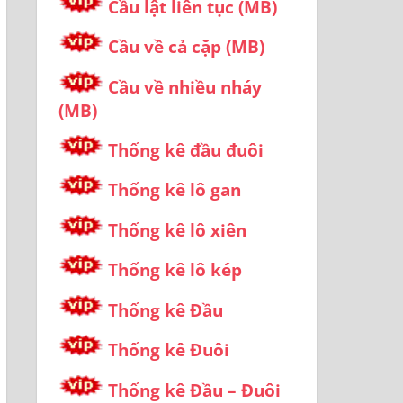
Cầu lật liên tục (MB)
Cầu về cả cặp (MB)
Cầu về nhiều nháy
(MB)
Thống kê đầu đuôi
Thống kê lô gan
Thống kê lô xiên
Thống kê lô kép
Thống kê Đầu
Thống kê Đuôi
Thống kê Đầu – Đuôi