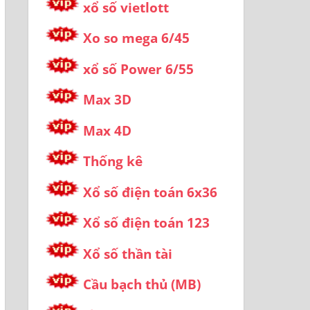
xổ số vietlott
Xo so mega 6/45
xổ số Power 6/55
Max 3D
Max 4D
Thống kê
Xổ số điện toán 6x36
Xổ số điện toán 123
Xổ số thần tài
Cầu bạch thủ (MB)