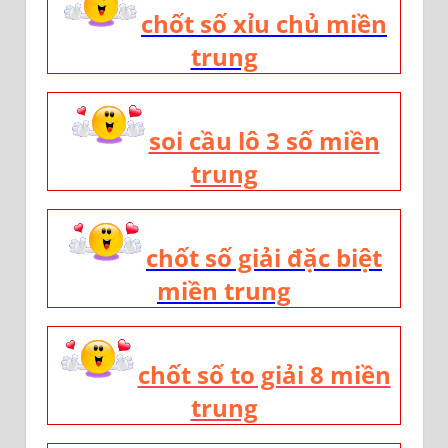
chốt số xỉu chủ miền
trung
soi cầu lô 3 số miền
trung
chốt số giải đặc biệt
miền trung
chốt số to giải 8 miền
trung