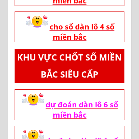
miền bắc
cho số dàn lô 4 số
miền bắc
KHU VỰC CHỐT SỐ MIỀN
BẮC SIÊU CẤP
dự đoán dàn lô 6 số
miền bắc