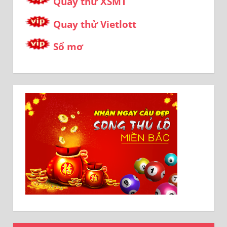
Quay thử XSMT
Quay thử Vietlott
Sổ mơ