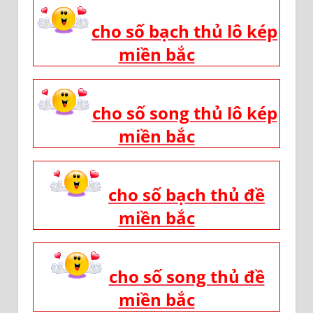
cho số bạch thủ lô kép
miền bắc
cho số song thủ lô kép
miền bắc
cho số bạch thủ đề
miền bắc
cho số song thủ đề
miền bắc