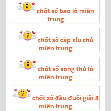
chốt số bao lô miền
trung
chốt số cặp xỉu chủ
miền trung
chốt số song thủ lô
miền trung
chốt số đầu đuôi giải 8
miền trung