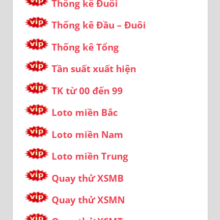
Thống kê Đuôi
Thống kê Đầu – Đuôi
Thống kê Tổng
Tần suất xuất hiện
TK từ 00 đến 99
Loto miền Bắc
Loto miền Nam
Loto miền Trung
Quay thử XSMB
Quay thử XSMN