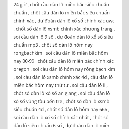
24 giờ , chốt cầu dàn lô miền bắc siêu chuẩn
chuẩn , chốt cầu dàn lô miền bắc siêu chuẩn
chính xác , dự đoán dàn lô xổ số chính xác uwc
, chốt số dàn lô xsmb chính xác phương trang ,
soi cầu dàn lô 9 số , dự đoán dàn lô xổ số siêu
chuẩn mp3 , chốt số dàn lô hôm nay
rongbachkim , soi cầu dàn lô miền bắc hôm
nay 00-99 , chốt cầu dàn lô miền bắc chính xác
oregon , soi cầu dàn lô hôm nay rồng bạch kim
, soi cầu dàn lô xsmb chính xác 4d , cầu dàn lô
miền bắc hôm nay thứ tư , soi cầu dàn lô ii ,
chốt số dàn lô xổ số an giang , soi cầu dàn lô
xổ số vũng tàu bến tre , chốt số dàn lô xsmb
siêu chuẩn 4d , chốt số dàn lô hôm nay 666 ,
soi cầu dàn lô xổ số chính xác nhất , chốt số
dàn lô siêu chuẩn 6 số , dự đoán dàn lô miền