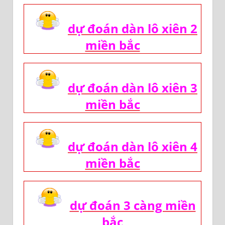
dự đoán dàn lô xiên 2
miền bắc
dự đoán dàn lô xiên 3
miền bắc
dự đoán dàn lô xiên 4
miền bắc
dự đoán 3 càng miền
bắc