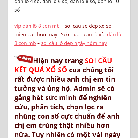
dàn lô 4 số, dàn lô 6 số, dàn lô 8 số, dàn lô 10
số
víp dàn lô 8 con mb
– soi cau so dep xo so
mien bac hom nay . Số chuẩn cầu lô víp
dàn lô
8 con mb
–
soi cầu lô đẹp ngày hôm nay
Hiện nay trang
SOI CẦU
KẾT QUẢ XỔ SỐ
của chúng tôi
rất được nhiều anh chị em tin
tưởng và ủng hộ, Admin sẽ cố
gắng hết sức mình để nghiên
cứu, phân tích, chọn lọc ra
nhũng con số cực chuẩn để anh
chị em trúng thật nhiều hơn
nữa.
Tuy nhiên có một vài ngày