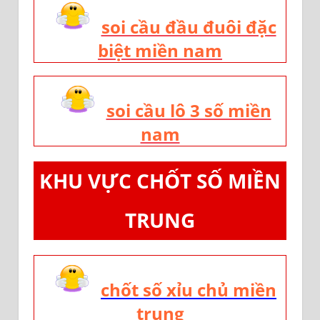
soi cầu đầu đuôi đặc
biệt miền nam
soi cầu lô 3 số miền
nam
KHU VỰC CHỐT SỐ MIỀN
TRUNG
chốt số xỉu chủ miền
trung