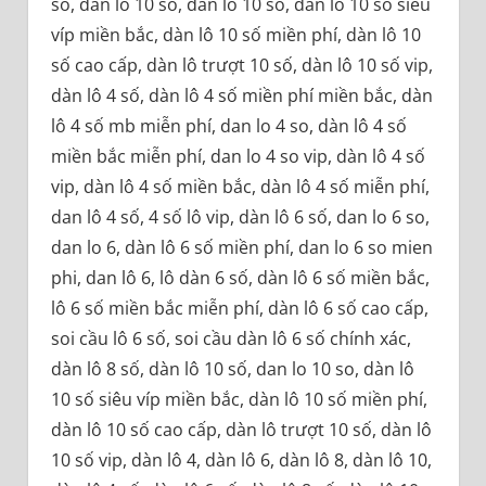
số, dàn lô 10 số, dan lo 10 so, dàn lô 10 số siêu
víp miền bắc, dàn lô 10 số miền phí, dàn lô 10
số cao cấp, dàn lô trượt 10 số, dàn lô 10 số vip,
dàn lô 4 số, dàn lô 4 số miền phí miền bắc, dàn
lô 4 số mb miễn phí, dan lo 4 so, dàn lô 4 số
miền bắc miễn phí, dan lo 4 so vip, dàn lô 4 số
vip, dàn lô 4 số miền bắc, dàn lô 4 số miễn phí,
dan lô 4 số, 4 số lô vip, dàn lô 6 số, dan lo 6 so,
dan lo 6, dàn lô 6 số miền phí, dan lo 6 so mien
phi, dan lô 6, lô dàn 6 số, dàn lô 6 số miền bắc,
lô 6 số miền bắc miễn phí, dàn lô 6 số cao cấp,
soi cầu lô 6 số, soi cầu dàn lô 6 số chính xác,
dàn lô 8 số, dàn lô 10 số, dan lo 10 so, dàn lô
10 số siêu víp miền bắc, dàn lô 10 số miền phí,
dàn lô 10 số cao cấp, dàn lô trượt 10 số, dàn lô
10 số vip, dàn lô 4, dàn lô 6, dàn lô 8, dàn lô 10,