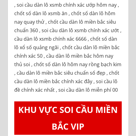
, soi cầu dàn lô xsmb chính xác ướp hôm nay ,
chốt số dàn lô xsmb ăn , chốt số dàn lô hôm
nay quay thử , chốt cầu dàn lô miền bắc siêu
chuẩn 360 , soi cầu dàn lô xsmb chính xác ướt ,
cầu dàn lô xsmb chính xác 6666 , chốt số dàn
lô xổ số quảng ngãi , chốt cầu dàn lô miền bắc
chính xác 50 , cầu dàn lô miền bắc hôm nay
thủ soi , chốt số dàn lô hôm nay rồng bạch kim
, cầu dàn lô miền bắc siêu chuẩn số đẹp , chốt
cầu dàn lô miền bắc chính xác đây , soi cầu lô
đề chính xác nhất , soi cầu dàn lô miễn phí 00
KHU VỰC SOI CẦU MIỀN
BẮC VIP