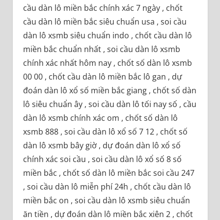
cầu dàn lô miền bắc chính xác 7 ngày , chốt
cầu dàn lô miền bắc siêu chuẩn usa , soi cầu
dàn lô xsmb siêu chuẩn indo , chốt cầu dàn lô
miền bắc chuẩn nhất , soi cầu dàn lô xsmb
chính xác nhất hôm nay , chốt số dàn lô xsmb
00 00 , chốt cầu dàn lô miền bắc lô gan , dự
đoán dàn lô xổ số miền bắc giang , chốt số dàn
lô siêu chuẩn ây , soi cầu dàn lô tối nay số , cầu
dàn lô xsmb chính xác om , chốt số dàn lô
xsmb 888 , soi cầu dàn lô xổ số 7 12 , chốt số
dàn lô xsmb bây giờ , dự đoán dàn lô xổ số
chính xác soi cầu , soi cầu dàn lô xổ số 8 số
miền bắc , chốt số dàn lô miền bắc soi cầu 247
, soi cầu dàn lô miễn phí 24h , chốt cầu dàn lô
miền bắc on , soi cầu dàn lô xsmb siêu chuẩn
ăn tiền , dự đoán dàn lô miền bắc xiên 2 , chốt