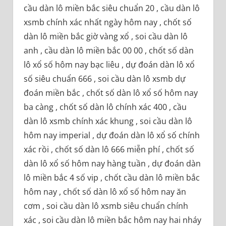
cầu dàn lô miền bắc siêu chuẩn 20 , cầu dàn lô
xsmb chính xác nhất ngày hôm nay , chốt số
dàn lô miền bắc giờ vàng xổ , soi cầu dàn lô
anh , cầu dàn lô miền bắc 00 00 , chốt số dàn
lô xổ số hôm nay bạc liêu , dự đoán dàn lô xổ
số siêu chuẩn 666 , soi cầu dàn lô xsmb dự
đoán miền bắc , chốt số dàn lô xổ số hôm nay
ba càng , chốt số dàn lô chính xác 400 , cầu
dàn lô xsmb chính xác khung , soi cầu dàn lô
hôm nay imperial , dự đoán dàn lô xổ số chính
xác rồi , chốt số dàn lô 666 miễn phí , chốt số
dàn lô xổ số hôm nay hàng tuần , dự đoán dàn
lô miền bắc 4 số vip , chốt cầu dàn lô miền bắc
hôm nay , chốt số dàn lô xổ số hôm nay ăn
cơm , soi cầu dàn lô xsmb siêu chuẩn chính
xác , soi cầu dàn lô miền bắc hôm nay hai nháy