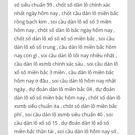
số siêu chuẩn 99 , chốt số dàn lô chính xác
nhất ngày hôm nay , chốt cầu dàn lô miền bắc
rồng bạch kim , soi cầu dàn lô xổ số 3 miền
hôm nay , chốt số dàn lô bắc ngày hôm nay ,
chốt số dàn lô xổ số xổ số miền bắc , soi cầu
dàn lô xổ số trung , cầu dàn lô miền bắc hôm
nay con gì , soi cầu dàn lô tối nay nhiều nhất ,
cầu dàn lô xsmb chính xác sáu , soi cầu dàn lô
xổ số miền bắc 3 miền , cầu dàn lô miền bắc
hôm nay ơ đâu , soi cầu dàn lô hôm nay nhất
ngày , dự đoán dàn lô miền bắc 04 , dự đoán
dàn lô xổ số miền bắc hôm nay , chốt số dàn lô
xsmb siêu chuẩn ita , chốt số dàn lô miền bắc
phí , soi cầu dàn lô xsmb siêu chuẩn 40 , soi
cầu dàn lô xổ số 15 , dự đoán dàn lô xổ số
miền bắc thần tài , soi cầu dàn lô hôm nay số ,