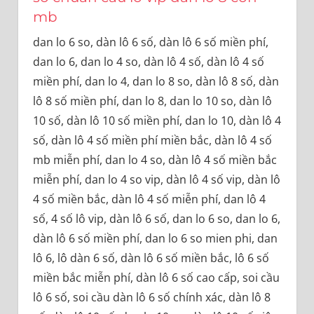
mb
dan lo 6 so, dàn lô 6 số, dàn lô 6 số miền phí,
dan lo 6, dan lo 4 so, dàn lô 4 số, dàn lô 4 số
miền phí, dan lo 4, dan lo 8 so, dàn lô 8 số, dàn
lô 8 số miền phí, dan lo 8, dan lo 10 so, dàn lô
10 số, dàn lô 10 số miền phí, dan lo 10, dàn lô 4
số, dàn lô 4 số miền phí miền bắc, dàn lô 4 số
mb miễn phí, dan lo 4 so, dàn lô 4 số miền bắc
miễn phí, dan lo 4 so vip, dàn lô 4 số vip, dàn lô
4 số miền bắc, dàn lô 4 số miễn phí, dan lô 4
số, 4 số lô vip, dàn lô 6 số, dan lo 6 so, dan lo 6,
dàn lô 6 số miền phí, dan lo 6 so mien phi, dan
lô 6, lô dàn 6 số, dàn lô 6 số miền bắc, lô 6 số
miền bắc miễn phí, dàn lô 6 số cao cấp, soi cầu
lô 6 số, soi cầu dàn lô 6 số chính xác, dàn lô 8