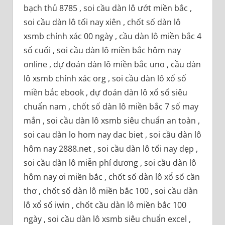
bạch thủ 8785 , soi cầu dàn lô ướt miền bắc ,
soi cầu dàn lô tối nay xiên , chốt số dàn lô
xsmb chính xác 00 ngày , cầu dàn lô miền bắc 4
số cuối , soi cầu dàn lô miền bắc hôm nay
online , dự đoán dàn lô miền bắc uno , cầu dàn
lô xsmb chính xác org , soi cầu dàn lô xổ số
miền bắc ebook , dự đoán dàn lô xổ số siêu
chuẩn nam , chốt số dàn lô miền bắc 7 số may
mắn , soi cầu dàn lô xsmb siêu chuẩn an toàn ,
soi cau dàn lo hom nay dac biet , soi cầu dàn lô
hôm nay 2888.net , soi cầu dàn lô tối nay dẹp ,
soi cầu dàn lô miễn phí dương , soi cầu dàn lô
hôm nay ơi miền bắc , chốt số dàn lô xổ số cần
thơ , chốt số dàn lô miền bắc 100 , soi cầu dàn
lô xổ số iwin , chốt cầu dàn lô miền bắc 100
ngày , soi cầu dàn lô xsmb siêu chuẩn excel ,