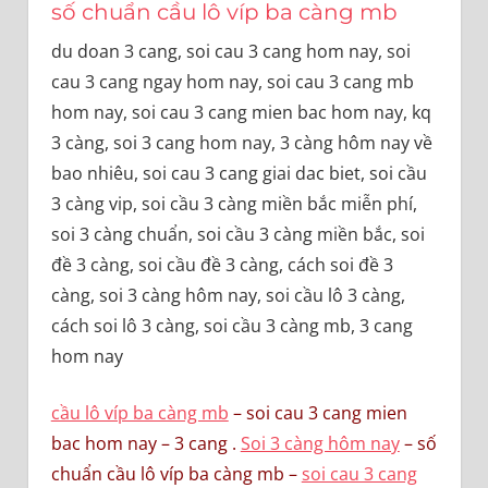
số chuẩn cầu lô víp ba càng mb
du doan 3 cang, soi cau 3 cang hom nay, soi
cau 3 cang ngay hom nay, soi cau 3 cang mb
hom nay, soi cau 3 cang mien bac hom nay, kq
3 càng, soi 3 cang hom nay, 3 càng hôm nay về
bao nhiêu, soi cau 3 cang giai dac biet, soi cầu
3 càng vip, soi cầu 3 càng miền bắc miễn phí,
soi 3 càng chuẩn, soi cầu 3 càng miền bắc, soi
đề 3 càng, soi cầu đề 3 càng, cách soi đề 3
càng, soi 3 càng hôm nay, soi cầu lô 3 càng,
cách soi lô 3 càng, soi cầu 3 càng mb, 3 cang
hom nay
cầu lô víp ba càng mb
– soi cau 3 cang mien
bac hom nay – 3 cang .
Soi 3 càng hôm nay
– số
chuẩn cầu lô víp ba càng mb –
soi cau 3 cang