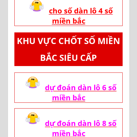
cho số dàn lô 4 số
miền bắc
KHU VỰC CHỐT SỐ MIỀN
BẮC SIÊU CẤP
dự đoán dàn lô 6 số
miền bắc
dự đoán dàn lô 8 số
miền bắc