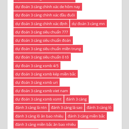
dự đoán 3 càng chính xác de hôm nay
dự đoán 3 càng chính xác đầu đuôi
dự đoán 3 càng chính xác định
dự đoán 3 càng mn
dự đoán 3 càng siêu chuẩn 777
dự đoán 3 càng siêu chuẩn đoán
dự đoán 3 càng siêu chuẩn miền trung
dự đoán 3 càng siêu chuẩn ô tô
dự đoán 3 càng xsmb 4/5
dự đoán 3 càng xsmb kép miền bắc
dự đoán 3 càng xsmb uri
dự đoán 3 càng xsmb viet nam
dự đoán 3 càng xsmb xsmt
đánh 3 càng
đánh 3 càng là ntn
đánh 3 càng là sao
đánh 3 càng lô
đánh 3 càng lô ăn bao nhiêu
đánh 3 càng miền bắc
đánh 3 càng miền bắc ăn bao nhiêu