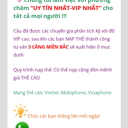
châm
“
UY TÍN NHẤT-VIP NHẤT”
cho
tất cả mọi người !!!
Cầu đã được các chuyên gia phân tích kỹ với độ
VIP cao, sau khi các bạn NẠP THẺ thành công
tư vấn
3 CÀNG MIỀN BẮC
sẽ xuất hiện ở mục
dưới
Quy trình nạp thẻ: Có thể nạp cộng dồn mệnh
giá THẺ CÀO
Mạng thẻ cào: Viettel, Mobiphone, Vinaphone
Chúc các bạn thắng lớn mỗi ngày!