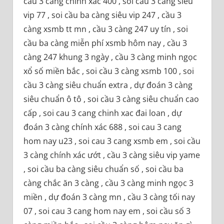
cau 3 cang chinh xac 400 , soi cau 3 cang sieu
vip 77 , soi cầu ba càng siêu vip 247 , cầu 3
càng xsmb tt mn , cầu 3 càng 247 uy tín , soi
cầu ba càng miễn phí xsmb hôm nay , cầu 3
càng 247 khung 3 ngày , cầu 3 càng minh ngọc
xổ số miền bắc , soi cầu 3 càng xsmb 100 , soi
cầu 3 càng siêu chuẩn extra , dự đoán 3 càng
siêu chuẩn ô tô , soi cầu 3 càng siêu chuẩn cao
cấp , soi cau 3 cang chinh xac đai loan , dự
đoán 3 càng chính xác 688 , soi cau 3 cang
hom nay u23 , soi cau 3 cang xsmb em , soi cầu
3 càng chính xác ướt , cầu 3 càng siêu vip yame
, soi cầu ba càng siêu chuẩn số , soi cầu ba
càng chắc ăn 3 càng , cầu 3 càng minh ngọc 3
miền , dự đoán 3 càng mn , cầu 3 càng tối nay
07 , soi cau 3 cang hom nay em , soi cầu số 3