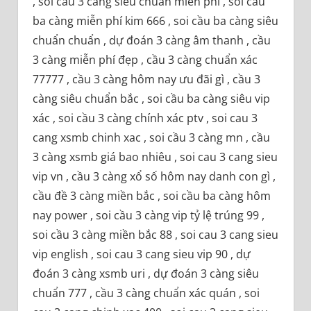
, soi cầu 3 càng siêu chuẩn miễn phí , soi cầu
ba càng miễn phí kim 666 , soi cầu ba càng siêu
chuẩn chuẩn , dự đoán 3 càng âm thanh , cầu
3 càng miễn phí đẹp , cầu 3 càng chuẩn xác
77777 , cầu 3 càng hôm nay ưu đãi gì , cầu 3
càng siêu chuẩn bắc , soi cầu ba càng siêu vip
xác , soi cầu 3 càng chính xác ptv , soi cau 3
cang xsmb chinh xac , soi cầu 3 càng mn , cầu
3 càng xsmb giá bao nhiêu , soi cau 3 cang sieu
vip vn , cầu 3 càng xổ số hôm nay danh con gì ,
cầu đề 3 càng miền bắc , soi cầu ba càng hôm
nay power , soi cầu 3 càng vip tỷ lệ trúng 99 ,
soi cầu 3 càng miền bắc 88 , soi cau 3 cang sieu
vip english , soi cau 3 cang sieu vip 90 , dự
đoán 3 càng xsmb uri , dự đoán 3 càng siêu
chuẩn 777 , cầu 3 càng chuẩn xác quán , soi