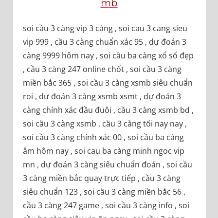
mb
soi cầu 3 càng vip 3 càng , soi cau 3 cang sieu
vip 999 , cầu 3 càng chuẩn xác 95 , dự đoán 3
càng 9999 hôm nay , soi cầu ba càng xổ số đẹp
, cầu 3 càng 247 online chốt , soi cầu 3 càng
miền bắc 365 , soi cầu 3 càng xsmb siêu chuẩn
roi , dự đoán 3 càng xsmb xsmt , dự đoán 3
càng chính xác đầu đuôi , cầu 3 càng xsmb bd ,
soi cầu 3 càng xsmb , cầu 3 càng tối nay nay ,
soi cầu 3 càng chính xác 00 , soi cầu ba càng
âm hôm nay , soi cau ba càng minh ngoc vip
mn , dự đoán 3 càng siêu chuẩn đoán , soi cầu
3 càng miền bắc quay trực tiếp , cầu 3 càng
siêu chuẩn 123 , soi cầu 3 càng miền bắc 56 ,
cầu 3 càng 247 game , soi cầu 3 càng info , soi