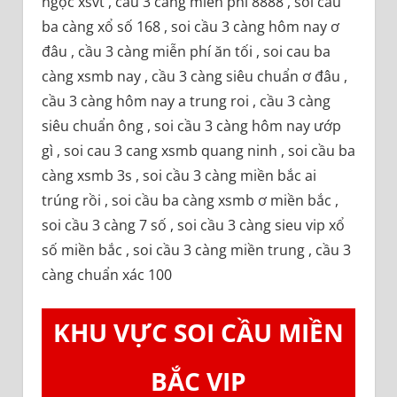
ngọc xsvt , cầu 3 càng miễn phí 8888 , soi cầu
ba càng xổ số 168 , soi cầu 3 càng hôm nay ơ
đâu , cầu 3 càng miễn phí ăn tối , soi cau ba
càng xsmb nay , cầu 3 càng siêu chuẩn ơ đâu ,
cầu 3 càng hôm nay a trung roi , cầu 3 càng
siêu chuẩn ông , soi cầu 3 càng hôm nay ướp
gì , soi cau 3 cang xsmb quang ninh , soi cầu ba
càng xsmb 3s , soi cầu 3 càng miền bắc ai
trúng rồi , soi cầu ba càng xsmb ơ miền bắc ,
soi cầu 3 càng 7 số , soi cầu 3 càng sieu vip xổ
số miền bắc , soi cầu 3 càng miền trung , cầu 3
càng chuẩn xác 100
KHU VỰC SOI CẦU MIỀN
BẮC VIP