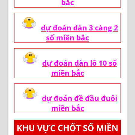
bắc
dự đoán dàn 3 càng 2
số miền bắc
dự đoán dàn lô 10 số
miền bắc
dự đoán đề đầu đuôi
miền bắc
KHU VỰC CHỐT SỐ MIỀN