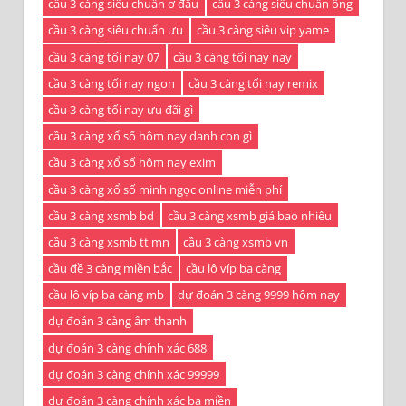
cầu 3 càng siêu chuẩn ơ đâu
cầu 3 càng siêu chuẩn ông
cầu 3 càng siêu chuẩn ưu
cầu 3 càng siêu vip yame
cầu 3 càng tối nay 07
cầu 3 càng tối nay nay
cầu 3 càng tối nay ngon
cầu 3 càng tối nay remix
cầu 3 càng tối nay ưu đãi gì
cầu 3 càng xổ số hôm nay danh con gì
cầu 3 càng xổ số hôm nay exim
cầu 3 càng xổ số minh ngọc online miễn phí
cầu 3 càng xsmb bd
cầu 3 càng xsmb giá bao nhiêu
cầu 3 càng xsmb tt mn
cầu 3 càng xsmb vn
cầu đề 3 càng miền bắc
cầu lô víp ba càng
cầu lô víp ba càng mb
dự đoán 3 càng 9999 hôm nay
dự đoán 3 càng âm thanh
dự đoán 3 càng chính xác 688
dự đoán 3 càng chính xác 99999
dự đoán 3 càng chính xác ba miền