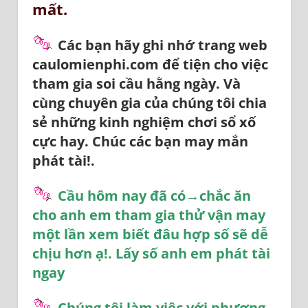
mất.
Các bạn hãy ghi nhớ trang web
caulomienphi.com để tiện cho việc
tham gia soi cầu hằng ngày. Và
cùng chuyên gia của chúng tôi chia
sẻ những kinh nghiệm chơi sổ xố
cực hay. Chúc các bạn may mắn
phát tài!.
Cầu hôm nay đã có→chắc ăn
cho anh em tham gia thử vận may
một lần xem biết đâu hợp số sẽ dễ
chịu hơn ạ!. Lấy số anh em phát tài
ngay
Chúng tôi làm việc với phương