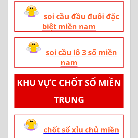
soi cầu đầu đuôi đặc
biệt miền nam
soi cầu lô 3 số miền
nam
KHU VỰC CHỐT SỐ MIỀN
TRUNG
chốt số xỉu chủ miền