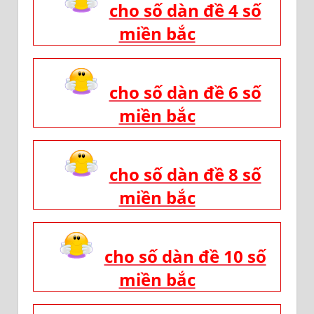
cho số dàn đề 4 số
miền bắc
cho số dàn đề 6 số
miền bắc
cho số dàn đề 8 số
miền bắc
cho số dàn đề 10 số
miền bắc