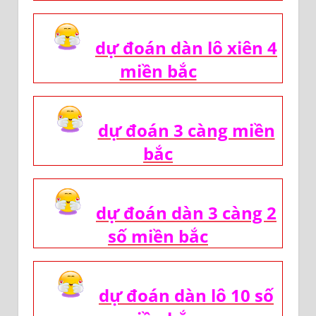
dự đoán dàn lô xiên 4
miền bắc
dự đoán 3 càng miền
bắc
dự đoán dàn 3 càng 2
số miền bắc
dự đoán dàn lô 10 số