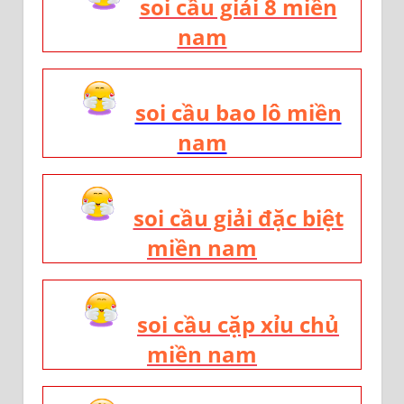
soi cầu giải 8 miền
nam
soi cầu bao lô miền
nam
soi cầu giải đặc biệt
miền nam
soi cầu cặp xỉu chủ
miền nam