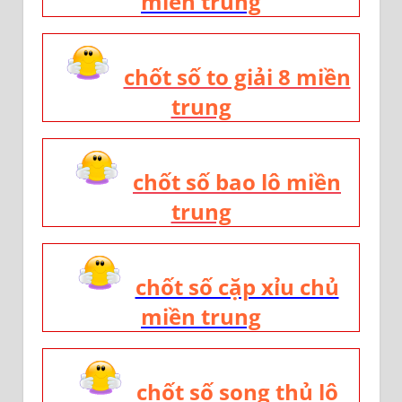
miền trung
chốt số to giải 8 miền
trung
chốt số bao lô miền
trung
chốt số cặp xỉu chủ
miền trung
chốt số song thủ lô