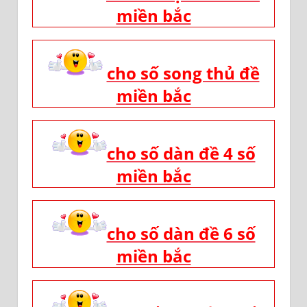
miền bắc
cho số song thủ đề
miền bắc
cho số dàn đề 4 số
miền bắc
cho số dàn đề 6 số
miền bắc