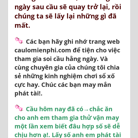
ngày sau cầu sẽ quay trở lại, rồi
chúng ta sẽ lấy lại những gì đã
mất.
Các bạn hãy ghi nhớ trang web
caulomienphi.com để tiện cho việc
tham gia soi cầu hằng ngày. Và
cùng chuyên gia của chúng tôi chia
sẻ những kinh nghiệm chơi sổ xố
cực hay. Chúc các bạn may mắn
phát tài!.
Cầu hôm nay đã có→chắc ăn
cho anh em tham gia thử vận may
một lần xem biết đâu hợp số sẽ dễ
chịu hơn ạ!. Lấy số anh em phát tài