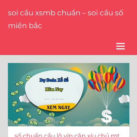
Skip
soi cầu xsmb chuẩn – soi cầu số
to
content
miền bắc
soi
cầu
xsmb
MENU
chuẩn
–
soi
cầu
số
miền
bắc
số chuẩn cầu lô víp cặp xíu chủ mt