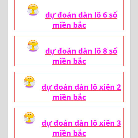
dự đoán dàn lô 6 số
miền bắc
dự đoán dàn lô 8 số
miền bắc
dự đoán dàn lô xiên 2
miền bắc
dự đoán dàn lô xiên 3
miền bắc