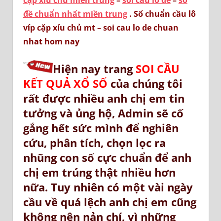
đề chuẩn nhất miền trung
. Số chuẩn cầu lô
víp cặp xíu chủ mt – soi cau lo de chuan
nhat hom nay
Hiện nay trang
SOI CẦU
KẾT QUẢ XỔ SỐ
của chúng tôi
rất được nhiều anh chị em tin
tưởng và ủng hộ, Admin sẽ cố
gắng hết sức mình để nghiên
cứu, phân tích, chọn lọc ra
nhũng con số cực chuẩn để anh
chị em trúng thật nhiều hơn
nữa.
Tuy nhiên có một vài ngày
cầu về quá lệch anh chị em cũng
không nên nản chí, vì những