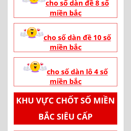
cho số dàn đề 8 số
miền bắc
cho số dàn đề 10 số
miền bắc
cho số dàn lô 4 số
miền bắc
KHU VỰC CHỐT SỐ MIỀN
BẮC SIÊU CẤP