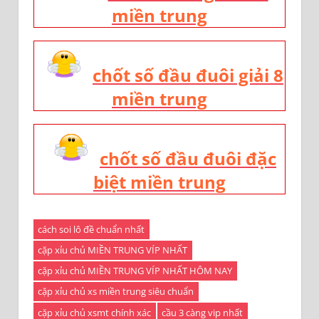
miền trung
chốt số đầu đuôi giải 8
miền trung
chốt số đầu đuôi đặc
biệt miền trung
cách soi lô đề chuẩn nhất
cặp xỉu chủ MIỀN TRUNG VÍP NHẤT
cặp xỉu chủ MIỀN TRUNG VÍP NHẤT HÔM NAY
cặp xỉu chủ xs miền trung siêu chuẩn
cặp xỉu chủ xsmt chính xác
cầu 3 càng vip nhất