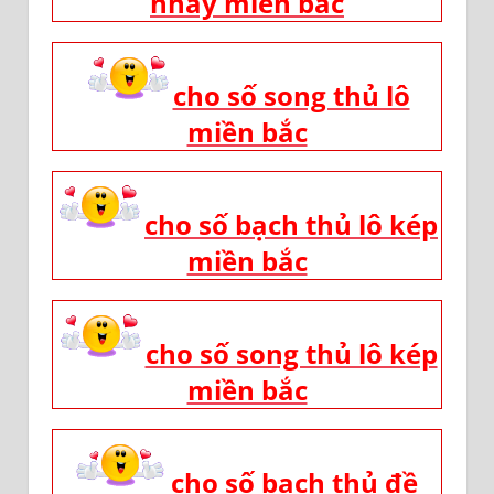
nháy miền bắc
cho số song thủ lô
miền bắc
cho số bạch thủ lô kép
miền bắc
cho số song thủ lô kép
miền bắc
cho số bạch thủ đề