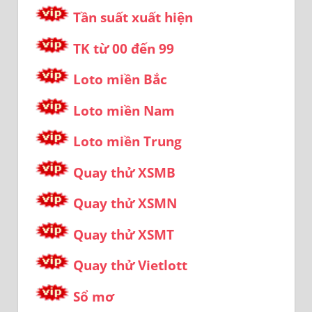
Tần suất xuất hiện
TK từ 00 đến 99
Loto miền Bắc
Loto miền Nam
Loto miền Trung
Quay thử XSMB
Quay thử XSMN
Quay thử XSMT
Quay thử Vietlott
Sổ mơ