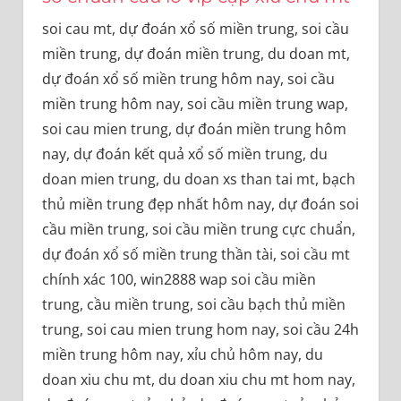
soi cau mt, dự đoán xổ số miền trung, soi cầu
miền trung, dự đoán miền trung, du doan mt,
dự đoán xổ số miền trung hôm nay, soi cầu
miền trung hôm nay, soi cầu miền trung wap,
soi cau mien trung, dự đoán miền trung hôm
nay, dự đoán kết quả xổ số miền trung, du
doan mien trung, du doan xs than tai mt, bạch
thủ miền trung đẹp nhất hôm nay, dự đoán soi
cầu miền trung, soi cầu miền trung cực chuẩn,
dự đoán xổ số miền trung thần tài, soi cầu mt
chính xác 100, win2888 wap soi cầu miền
trung, cầu miền trung, soi cầu bạch thủ miền
trung, soi cau mien trung hom nay, soi cầu 24h
miền trung hôm nay, xỉu chủ hôm nay, du
doan xiu chu mt, du doan xiu chu mt hom nay,