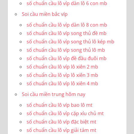
số chuẩn cầu lô víp dàn lô 6 con mb
Soi cầu miền bắc víp
số chuẩn cầu lô víp dàn lô 8 con mb
số chuẩn cầu lô víp song thủ đề mb
số chuẩn cầu lô víp song thủ lô kép mb
số chuẩn cầu lô víp song thủ lô mb
số chuẩn cầu lô víp đề đầu đuôi mb
số chuẩn cầu lô víp lô xiên 2 mb
số chuẩn cầu lô víp lô xiên 3 mb
số chuẩn cầu lô víp lô xiên 4 mb
Soi cầu miền trung hôm nay
số chuẩn cầu lô víp bao lô mt
số chuẩn cầu lô víp cặp xíu chủ mt
số chuẩn cầu lô víp đặc biệt mt
số chuẩn cầu lô víp giải tám mt