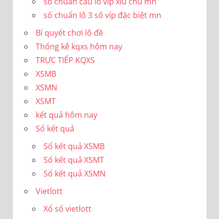
số chuẩn cầu lô víp xíu chủ mn
số chuẩn lô 3 số víp đặc biệt mn
Bí quyết chơi lô đề
Thống kê kqxs hôm nay
TRỰC TIẾP KQXS
XSMB
XSMN
XSMT
kết quả hôm nay
Sổ kết quả
Sổ kết quả XSMB
Sổ kết quả XSMT
Sổ kết quả XSMN
Vietlott
Xổ số vietlott