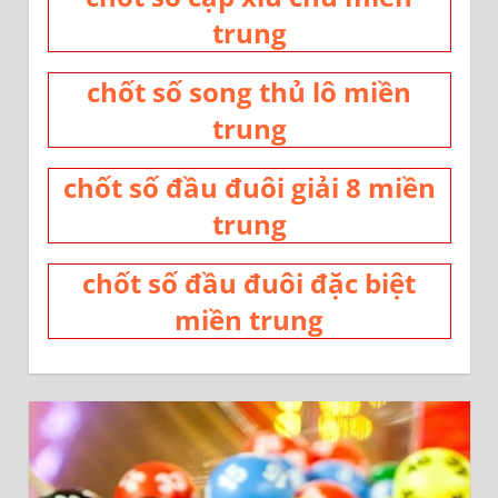
trung
chốt số song thủ lô miền
trung
chốt số đầu đuôi giải 8 miền
trung
chốt số đầu đuôi đặc biệt
miền trung