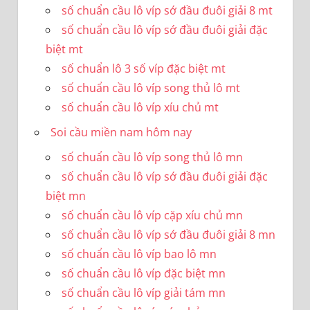
số chuẩn cầu lô víp sớ đầu đuôi giải 8 mt
số chuẩn cầu lô víp sớ đầu đuôi giải đặc
biệt mt
số chuẩn lô 3 số víp đặc biệt mt
số chuẩn cầu lô víp song thủ lô mt
số chuẩn cầu lô víp xíu chủ mt
Soi cầu miền nam hôm nay
số chuẩn cầu lô víp song thủ lô mn
số chuẩn cầu lô víp sớ đầu đuôi giải đặc
biệt mn
số chuẩn cầu lô víp cặp xíu chủ mn
số chuẩn cầu lô víp sớ đầu đuôi giải 8 mn
số chuẩn cầu lô víp bao lô mn
số chuẩn cầu lô víp đặc biệt mn
số chuẩn cầu lô víp giải tám mn