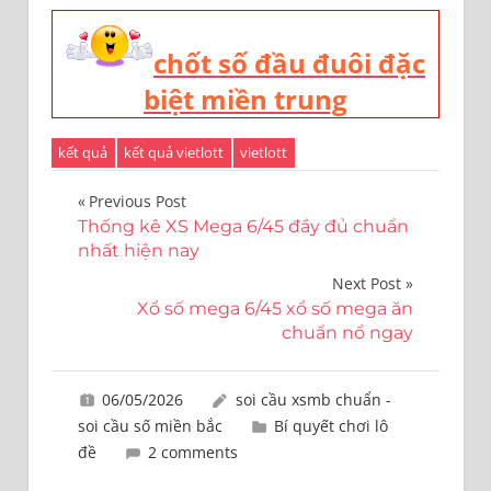
chốt số đầu đuôi đặc
biệt miền trung
kết quả
kết quả vietlott
vietlott
Điều
Previous Post
Thống kê XS Mega 6/45 đầy đủ chuẩn
hướng
nhất hiện nay
bài
Next Post
Xổ số mega 6/45 xổ số mega ăn
viết
chuẩn nổ ngay
06/05/2026
soi cầu xsmb chuẩn -
soi cầu số miền bắc
Bí quyết chơi lô
đề
2 comments