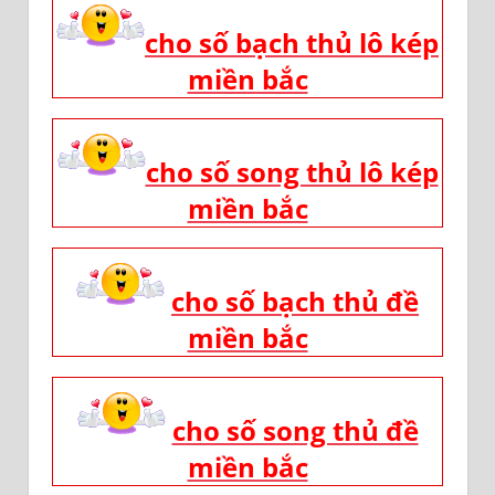
cho số bạch thủ lô kép
miền bắc
cho số song thủ lô kép
miền bắc
cho số bạch thủ đề
miền bắc
cho số song thủ đề
miền bắc