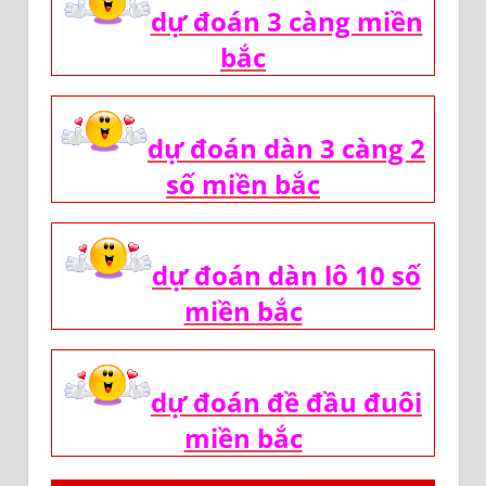
dự đoán 3 càng miền
bắc
dự đoán dàn 3 càng 2
số miền bắc
dự đoán dàn lô 10 số
miền bắc
dự đoán đề đầu đuôi
miền bắc