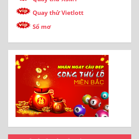
Quay thử Vietlott
Sổ mơ