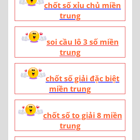
chốt số xỉu chủ miền
trung
soi cầu lô 3 số miền
trung
chốt số giải đặc biệt
miền trung
chốt số to giải 8 miền
trung