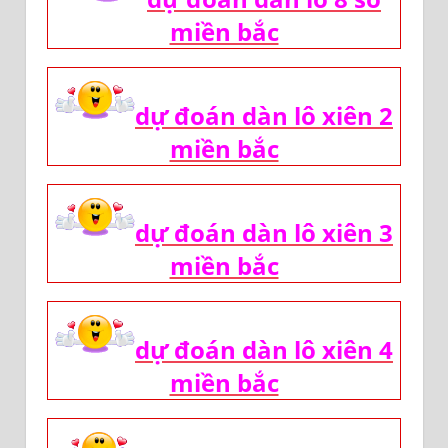
miền bắc
dự đoán dàn lô xiên 2
miền bắc
dự đoán dàn lô xiên 3
miền bắc
dự đoán dàn lô xiên 4
miền bắc