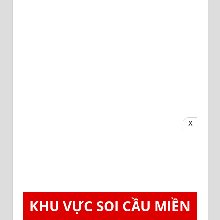
KHU VỰC SOI CẦU MIỀN