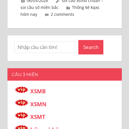
06/05/2026
soi cầu xsmb chuẩn -
soi cầu số miền bắc
Thống kê kqxs
hôm nay
2 comments
Search
CẦU 3 MIỀN
XSMB
XSMN
XSMT