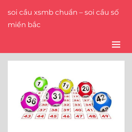
Skip
soi cầu xsmb chuẩn – soi cầu số
to
content
miền bắc
soi
cầu
xsmb
MENU
chuẩn
–
soi
cầu
số
miền
bắc