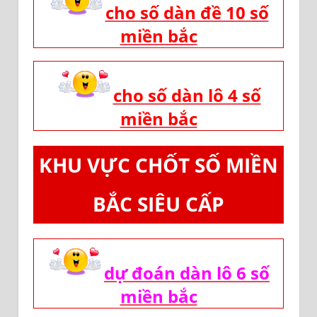
cho số dàn đề 10 số
miền bắc
cho số dàn lô 4 số
miền bắc
KHU VỰC CHỐT SỐ MIỀN
BẮC SIÊU CẤP
dự đoán dàn lô 6 số
miền bắc