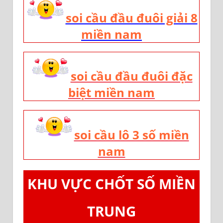
soi cầu đầu đuôi giải 8
miền nam
soi cầu đầu đuôi đặc
biệt miền nam
soi cầu lô 3 số miền
nam
KHU VỰC CHỐT SỐ MIỀN
TRUNG