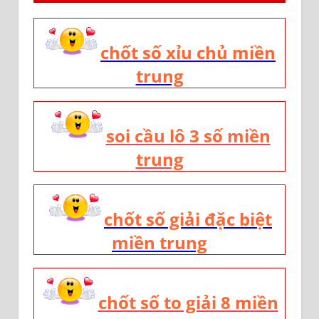
chốt số xỉu chủ miền
trung
soi cầu lô 3 số miền
trung
chốt số giải đặc biệt
miền trung
chốt số to giải 8 miền