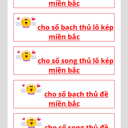
miền bắc
cho số bạch thủ lô kép
miền bắc
cho số song thủ lô kép
miền bắc
cho số bạch thủ đề
miền bắc
cho số song thủ đề