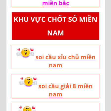
miền bắc
KHU VỰC CHỐT SỐ MIỀN
NAM
soi cầu xỉu chủ miền
nam
soi cầu giải 8 miền
nam