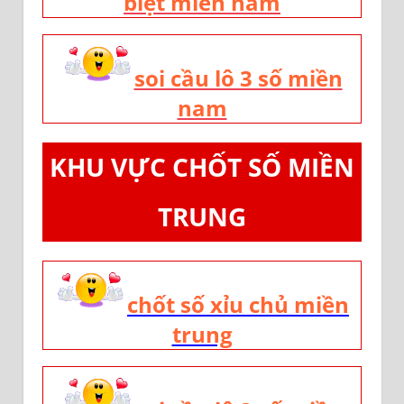
biệt miền nam
soi cầu lô 3 số miền
nam
KHU VỰC CHỐT SỐ MIỀN
TRUNG
chốt số xỉu chủ miền
trung