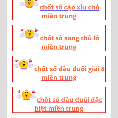
chốt số cặp xỉu chủ
miền trung
chốt số song thủ lô
miền trung
chốt số đầu đuôi giải 8
miền trung
chốt số đầu đuôi đặc
biệt miền trung