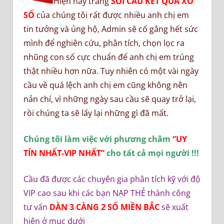
Hiện nay trang
SOI CẦU KẾT QUẢ XỔ
SỐ
của chúng tôi rất được nhiều anh chị em
tin tưởng và ủng hộ, Admin sẽ cố gắng hết sức
mình để nghiên cứu, phân tích, chọn lọc ra
nhũng con số cực chuẩn để anh chị em trúng
thật nhiều hơn nữa.
Tuy nhiên có một vài ngày
cầu về quá lệch anh chị em cũng không nên
nản chí, vì những ngày sau cầu sẽ quay trở lại,
rồi chúng ta sẽ lấy lại những gì đã mất.
Chúng tôi làm việc với phương châm
“
UY
TÍN NHẤT-VIP NHẤT”
cho tất cả mọi người !!!
Cầu đã được các chuyên gia phân tích kỹ với độ
VIP cao
sau khi các bạn NẠP THẺ thành công
tư vấn
DÀN 3 CÀNG 2 SỐ MIỀN BẮC
sẽ xuất
hiện ở mục dưới