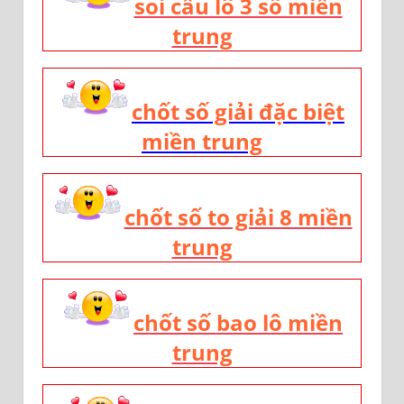
soi cầu lô 3 số miền
trung
chốt số giải đặc biệt
miền trung
chốt số to giải 8 miền
trung
chốt số bao lô miền
trung