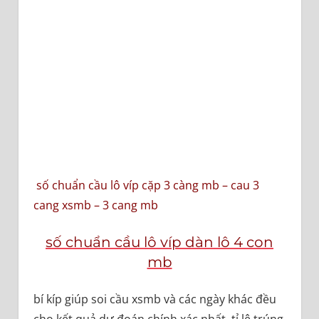
số chuẩn cầu lô víp cặp 3 càng mb – cau 3
cang xsmb – 3 cang mb
số chuẩn cầu lô víp dàn lô 4 con
mb
bí kíp giúp soi cầu xsmb và các ngày khác đều
cho kết quả dự đoán chính xác nhất, tỉ lệ trúng