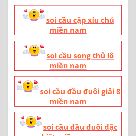
soi cầu cặp xỉu chủ
miền nam
soi cầu song thủ lô
miền nam
soi cầu đầu đuôi giải 8
miền nam
soi cầu đầu đuôi đặc