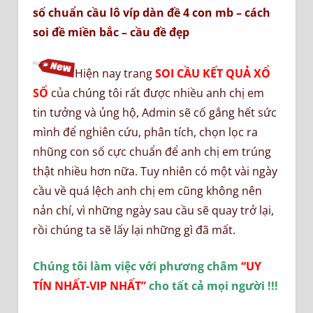
số chuẩn cầu lô víp dàn đề 4 con mb – cách
soi đề miền bắc – cầu đề đẹp
Hiện nay trang
SOI CẦU KẾT QUẢ XỔ
SỐ
của chúng tôi rất được nhiều anh chị em
tin tưởng và ủng hộ, Admin sẽ cố gắng hết sức
mình để nghiên cứu, phân tích, chọn lọc ra
nhũng con số cực chuẩn để anh chị em trúng
thật nhiều hơn nữa. Tuy nhiên có một vài ngày
cầu về quá lệch anh chị em cũng không nên
nản chí, vì những ngày sau cầu sẽ quay trở lại,
rồi chúng ta sẽ lấy lại những gì đã mất.
Chúng tôi làm việc với phương châm
“
UY
TÍN NHẤT-VIP NHẤT”
cho tất cả mọi người !!!