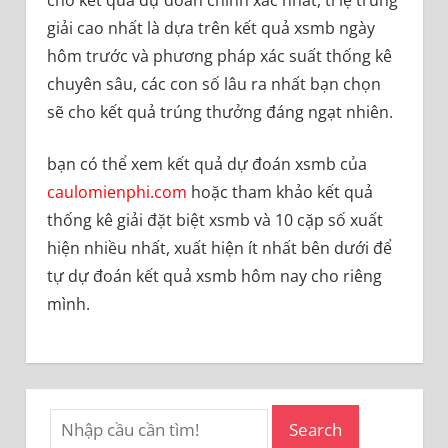
giải cao nhất là dựa trên kết quả xsmb ngày
hôm trước và phương pháp xác suất thống kê
chuyên sâu, các con số lâu ra nhất bạn chọn
sẽ cho kết quả trúng thưởng đáng ngạt nhiên.
bạn có thể xem kết quả dự đoán xsmb của
caulomienphi.com
hoặc tham khảo kết quả
thống kê giải đặt biệt xsmb và 10 cặp số xuất
hiện nhiều nhất, xuất hiện ít nhất bên dưới để
tự dự đoán kết quả xsmb hôm nay cho riêng
mình.
Search