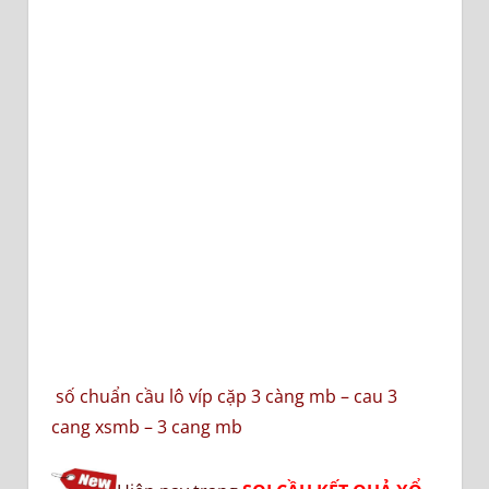
số chuẩn cầu lô víp cặp 3 càng mb – cau 3
cang xsmb – 3 cang mb