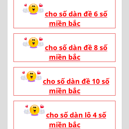
cho số dàn đề 6 số
miền bắc
cho số dàn đề 8 số
miền bắc
cho số dàn đề 10 số
miền bắc
cho số dàn lô 4 số
miền bắc