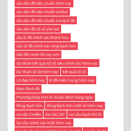
cầu dàn đề siêu chuẩn hôm nay
cầu dàn đề siêu chuẩn otofun
cầu dàn đề siêu chuẩn trong lô đề
cầu dàn đề xổ số yên bái
cầu lô đề chính xác khánh hòa
cầu số đề chính xác rông bach kim
dàn đề xsmb tối nay omi
Dự đoán kết quả xổ số siêu chính xác hôm nay
Dự đoán số de hôm nay
kết quả xổ số
Lô đẹp hôm nay
lô đề miền trung hôm nay
Mẹo đánh đề
Phương pháp tính lô chuẩn đánh hàng ngày
Rồng Bạch Kim
Rồng Bạch Kim chốt số hôm nay
soi cầu 3 miền
Soi cầu 247
soi cầu bạch thủ lô
Soi cầu chính xác nhất hôm nay