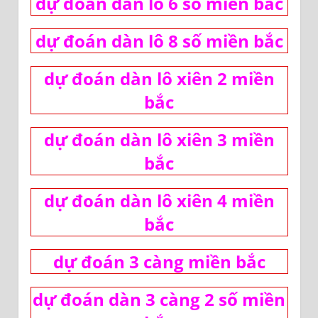
dự đoán dàn lô 6 số miền bắc
dự đoán dàn lô 8 số miền bắc
dự đoán dàn lô xiên 2 miền
bắc
dự đoán dàn lô xiên 3 miền
bắc
dự đoán dàn lô xiên 4 miền
bắc
dự đoán 3 càng miền bắc
dự đoán dàn 3 càng 2 số miền