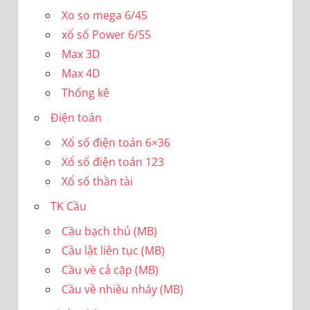
Xo so mega 6/45
xổ số Power 6/55
Max 3D
Max 4D
Thống kê
Điện toán
Xổ số điện toán 6×36
Xổ số điện toán 123
Xổ số thần tài
TK Cầu
Cầu bạch thủ (MB)
Cầu lật liên tục (MB)
Cầu về cả cặp (MB)
Cầu về nhiều nháy (MB)