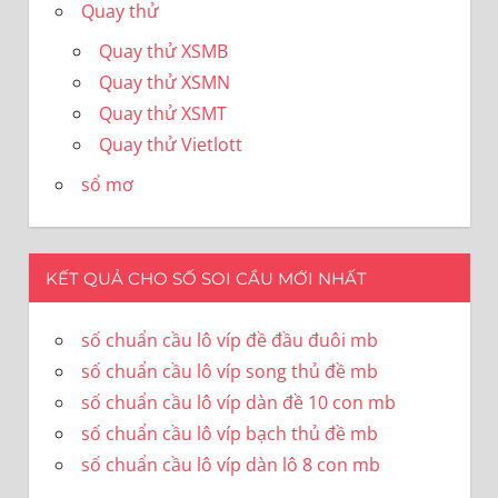
Quay thử
Quay thử XSMB
Quay thử XSMN
Quay thử XSMT
Quay thử Vietlott
sổ mơ
KẾT QUẢ CHO SỐ SOI CẦU MỚI NHẤT
số chuẩn cầu lô víp đề đầu đuôi mb
số chuẩn cầu lô víp song thủ đề mb
số chuẩn cầu lô víp dàn đề 10 con mb
số chuẩn cầu lô víp bạch thủ đề mb
số chuẩn cầu lô víp dàn lô 8 con mb