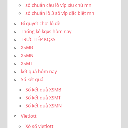
số chuẩn cầu lô víp xíu chủ mn
số chuẩn lô 3 số víp đặc biệt mn
Bí quyết chơi lô đề
Thống kê kqxs hôm nay
TRỰC TIẾP KQXS
XSMB
XSMN
XSMT
kết quả hôm nay
Sổ kết quả
Sổ kết quả XSMB
Sổ kết quả XSMT
Sổ kết quả XSMN
Vietlott
Xổ số vietlott