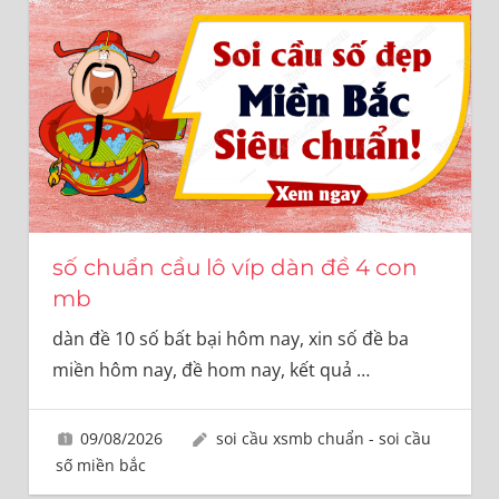
số chuẩn cầu lô víp dàn đề 4 con
mb
dàn đề 10 số bất bại hôm nay, xin số đề ba
miền hôm nay, đề hom nay, kết quả
…
09/08/2026
soi cầu xsmb chuẩn - soi cầu
số miền bắc