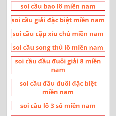
soi cầu bao lô miền nam
soi cầu giải đặc biệt miền nam
soi cầu cặp xỉu chủ miền nam
soi cầu song thủ lô miền nam
soi cầu đầu đuôi giải 8 miền
nam
soi cầu đầu đuôi đặc biệt
miền nam
soi cầu lô 3 số miền nam