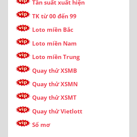
Tần suất xuất hiện
TK từ 00 đến 99
Loto miền Bắc
Loto miền Nam
Loto miền Trung
Quay thử XSMB
Quay thử XSMN
Quay thử XSMT
Quay thử Vietlott
Sổ mơ