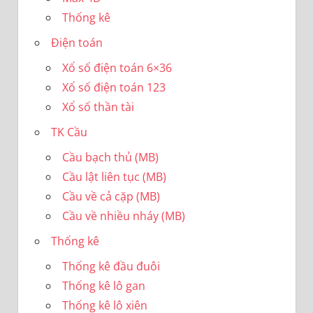
Thống kê
Điện toán
Xổ số điện toán 6×36
Xổ số điện toán 123
Xổ số thần tài
TK Cầu
Cầu bạch thủ (MB)
Cầu lật liên tục (MB)
Cầu về cả cặp (MB)
Cầu về nhiều nháy (MB)
Thống kê
Thống kê đầu đuôi
Thống kê lô gan
Thống kê lô xiên