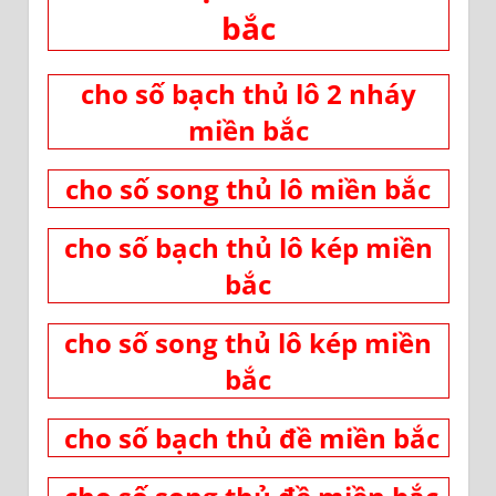
bắc
cho số bạch thủ lô 2 nháy
miền bắc
cho số song thủ lô miền bắc
cho số bạch thủ lô kép miền
bắc
cho số song thủ lô kép miền
bắc
cho số bạch thủ đề miền bắc