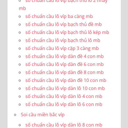
số chuẩn cầu lô víp bạch thủ lô 2 nháy
mb
số chuẩn cầu lô víp ba càng mb
số chuẩn cầu lô víp bạch thủ đề mb
số chuẩn cầu lô víp bạch thủ lô kép mb
số chuẩn cầu lô víp bạch thủ lô mb
số chuẩn cầu lô víp cặp 3 càng mb
số chuẩn cầu lô víp dàn đề 4 con mb
số chuẩn cầu lô víp dàn đề 6 con mb
số chuẩn cầu lô víp dàn đề 8 con mb
số chuẩn cầu lô víp dàn đề 10 con mb
số chuẩn cầu lô víp dàn lô 10 con mb
số chuẩn cầu lô víp dàn lô 4 con mb
số chuẩn cầu lô víp dàn lô 6 con mb
Soi cầu miền bắc víp
số chuẩn cầu lô víp dàn lô 8 con mb