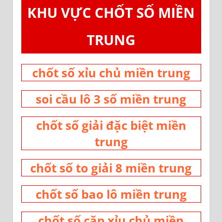
KHU VỰC CHỐT SỐ MIỀN
TRUNG
chốt số xỉu chủ miền trung
soi cầu lô 3 số miền trung
chốt số giải đặc biệt miền
trung
chốt số to giải 8 miền trung
chốt số bao lô miền trung
chốt số cặp xỉu chủ miền