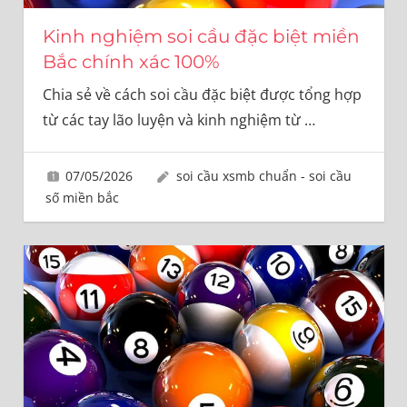
Kinh nghiệm soi cầu đặc biệt miền
Bắc chính xác 100%
Chia sẻ về cách soi cầu đặc biệt được tổng hợp
từ các tay lão luyện và kinh nghiệm từ
…
07/05/2026
soi cầu xsmb chuẩn - soi cầu
số miền bắc