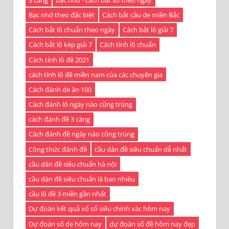
Bạc nhớ theo đặc biệt
Cách bắt cầu de miền Bắc
Cách bắt lô chuẩn theo ngày
Cách bắt lô giải 7
Cách bắt lô kép giải 7
Cách tính lô chuẩn
Cách tính lô đề 2021
cách tính lô đề miền nam của các chuyên gia
Cách đánh de ăn 100
Cách đánh lô ngày nào cũng trúng
cách đánh đề 3 càng
Cách đánh đề ngày nào cũng trúng
Công thức đánh đề
cầu dàn đề siêu chuẩn dễ nhất
cầu dàn đề siêu chuẩn hà nội
cầu dàn đề siêu chuẩn là bao nhiêu
cầu lô đề 3 miền gần nhất
Dự đoán kết quả xổ số siêu chính xác hôm nay
Dự đoán số de hôm nay
dự đoán số đề hôm nay đẹp