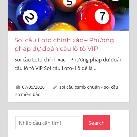
Soi cầu Loto chính xác – Phương
pháp dự đoán cầu lô tô VIP
Soi cầu Loto chính xác – Phương pháp dự đoán
cầu lô tô VIP Soi cầu Loto- Lô đề là
…
07/05/2026
soi cầu xsmb chuẩn - soi cầu
số miền bắc
Search