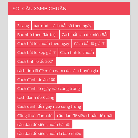
SOI CẦU XSMB CHUẨN
3 cang
bạc nhớ - cách bắt số theo ngày
Bạc nhớ theo đặc biệt
Cách bắt cầu de miền Bắc
Cách bắt lô chuẩn theo ngày
Cách bắt lô giải 7
Cách bắt lô kép giải 7
Cách tính lô chuẩn
Cách tính lô đề 2021
cách tính lô đề miền nam của các chuyên gia
Cách đánh de ăn 100
Cách đánh lô ngày nào cũng trúng
cách đánh đề 3 càng
Cách đánh đề ngày nào cũng trúng
Công thức đánh đề
cầu dàn đề siêu chuẩn dễ nhất
cầu dàn đề siêu chuẩn hà nội
cầu dàn đề siêu chuẩn là bao nhiêu