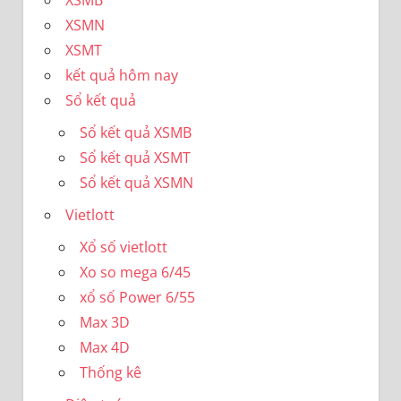
XSMB
XSMN
XSMT
kết quả hôm nay
Sổ kết quả
Sổ kết quả XSMB
Sổ kết quả XSMT
Sổ kết quả XSMN
Vietlott
Xổ số vietlott
Xo so mega 6/45
xổ số Power 6/55
Max 3D
Max 4D
Thống kê