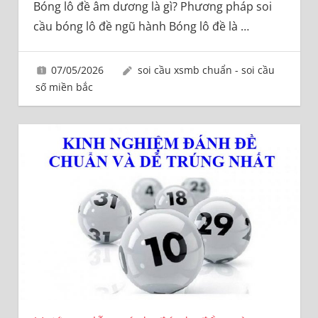
Bóng lô đề âm dương là gì? Phương pháp soi
cầu bóng lô đề ngũ hành Bóng lô đề là
…
07/05/2026
soi cầu xsmb chuẩn - soi cầu
số miền bắc