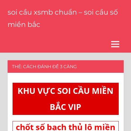
Skip
soi cầu xsmb chuẩn – soi cầu số
to
content
miền bắc
soi
cầu
xsmb
MENU
chuẩn
–
soi
THẺ:
CÁCH ĐÁNH ĐỀ 3 CÀNG
cầu
số
miền
KHU VỰC SOI CẦU MIỀN
bắc
BẮC VIP
chốt số bạch thủ lô miền