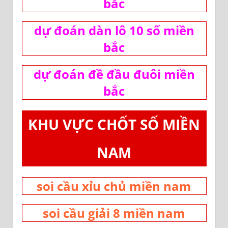
bắc
dự đoán dàn lô 10 số miền
bắc
dự đoán đề đầu đuôi miền
bắc
KHU VỰC CHỐT SỐ MIỀN
NAM
soi cầu xỉu chủ miền nam
soi cầu giải 8 miền nam