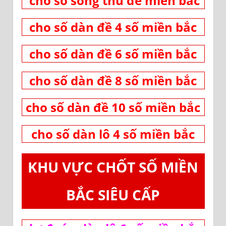
cho số song thủ đề miền bắc
cho số dàn đề 4 số miền bắc
cho số dàn đề 6 số miền bắc
cho số dàn đề 8 số miền bắc
cho số dàn đề 10 số miền bắc
cho số dàn lô 4 số miền bắc
KHU VỰC CHỐT SỐ MIỀN
BẮC SIÊU CẤP