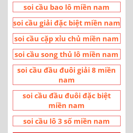
soi cầu bao lô miền nam
soi cầu giải đặc biệt miền nam
soi cầu cặp xỉu chủ miền nam
soi cầu song thủ lô miền nam
soi cầu đầu đuôi giải 8 miền
nam
soi cầu đầu đuôi đặc biệt
miền nam
soi cầu lô 3 số miền nam