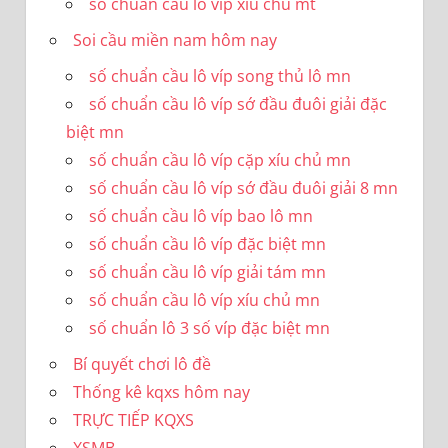
số chuẩn cầu lô víp xíu chủ mt
Soi cầu miền nam hôm nay
số chuẩn cầu lô víp song thủ lô mn
số chuẩn cầu lô víp sớ đầu đuôi giải đặc
biệt mn
số chuẩn cầu lô víp cặp xíu chủ mn
số chuẩn cầu lô víp sớ đầu đuôi giải 8 mn
số chuẩn cầu lô víp bao lô mn
số chuẩn cầu lô víp đặc biệt mn
số chuẩn cầu lô víp giải tám mn
số chuẩn cầu lô víp xíu chủ mn
số chuẩn lô 3 số víp đặc biệt mn
Bí quyết chơi lô đề
Thống kê kqxs hôm nay
TRỰC TIẾP KQXS