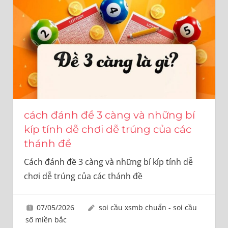
cách đánh đề 3 càng và những bí
kíp tính dễ chơi dễ trúng của các
thánh đề
Cách đánh đề 3 càng và những bí kíp tính dễ
chơi dễ trúng của các thánh đề
07/05/2026
soi cầu xsmb chuẩn - soi cầu
số miền bắc