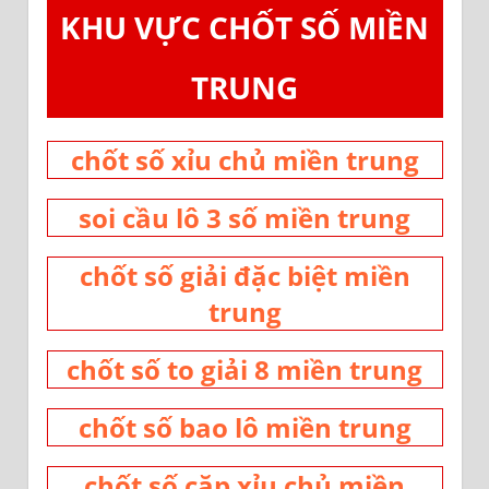
KHU VỰC CHỐT SỐ MIỀN
TRUNG
chốt số xỉu chủ miền trung
soi cầu lô 3 số miền trung
chốt số giải đặc biệt miền
trung
chốt số to giải 8 miền trung
chốt số bao lô miền trung
chốt số cặp xỉu chủ miền