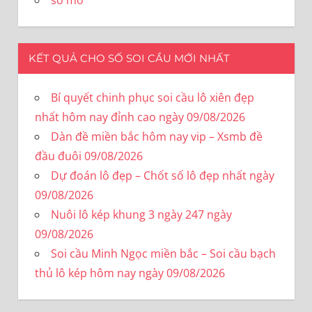
sổ mơ
KẾT QUẢ CHO SỐ SOI CẦU MỚI NHẤT
Bí quyết chinh phục soi cầu lô xiên đẹp
nhất hôm nay đỉnh cao ngày 09/08/2026
Dàn đề miền bắc hôm nay vip – Xsmb đề
đầu đuôi 09/08/2026
Dự đoán lô đẹp – Chốt số lô đẹp nhất ngày
09/08/2026
Nuôi lô kép khung 3 ngày 247 ngày
09/08/2026
Soi cầu Minh Ngọc miền bắc – Soi cầu bạch
thủ lô kép hôm nay ngày 09/08/2026