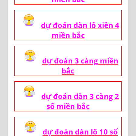
dự đoán dàn lô xiên 4
miền bắc
dự đoán 3 càng miền
bắc
dự đoán dàn 3 càng 2
số miền bắc
dự đoán dàn lô 10 số