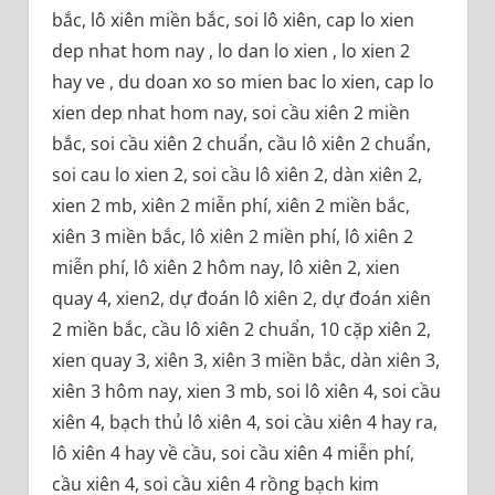
bắc, lô xiên miền bắc, soi lô xiên, cap lo xien
dep nhat hom nay , lo dan lo xien , lo xien 2
hay ve , du doan xo so mien bac lo xien, cap lo
xien dep nhat hom nay, soi cầu xiên 2 miền
bắc, soi cầu xiên 2 chuẩn, cầu lô xiên 2 chuẩn,
soi cau lo xien 2, soi cầu lô xiên 2, dàn xiên 2,
xien 2 mb, xiên 2 miễn phí, xiên 2 miền bắc,
xiên 3 miền bắc, lô xiên 2 miền phí, lô xiên 2
miễn phí, lô xiên 2 hôm nay, lô xiên 2, xien
quay 4, xien2, dự đoán lô xiên 2, dự đoán xiên
2 miền bắc, cầu lô xiên 2 chuẩn, 10 cặp xiên 2,
xien quay 3, xiên 3, xiên 3 miền bắc, dàn xiên 3,
xiên 3 hôm nay, xien 3 mb, soi lô xiên 4, soi cầu
xiên 4, bạch thủ lô xiên 4, soi cầu xiên 4 hay ra,
lô xiên 4 hay về cầu, soi cầu xiên 4 miễn phí,
cầu xiên 4, soi cầu xiên 4 rồng bạch kim