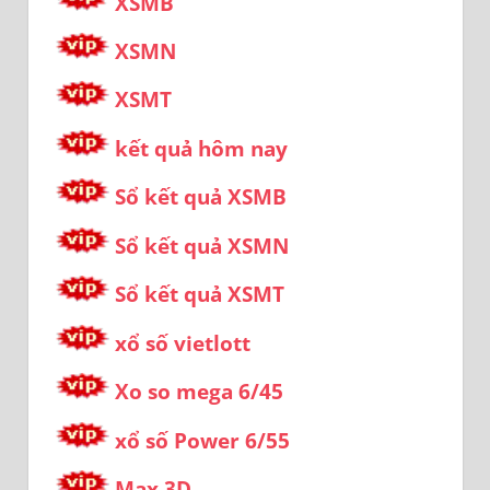
XSMB
XSMN
XSMT
kết quả hôm nay
Sổ kết quả XSMB
Sổ kết quả XSMN
Sổ kết quả XSMT
xổ số vietlott
Xo so mega 6/45
xổ số Power 6/55
Max 3D