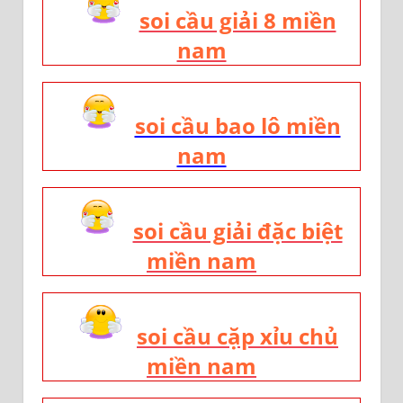
soi cầu giải 8 miền
nam
soi cầu bao lô miền
nam
soi cầu giải đặc biệt
miền nam
soi cầu cặp xỉu chủ
miền nam