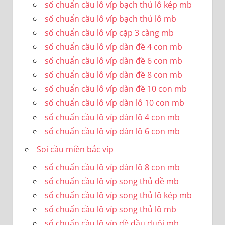
số chuẩn cầu lô víp bạch thủ lô kép mb
số chuẩn cầu lô víp bạch thủ lô mb
số chuẩn cầu lô víp cặp 3 càng mb
số chuẩn cầu lô víp dàn đề 4 con mb
số chuẩn cầu lô víp dàn đề 6 con mb
số chuẩn cầu lô víp dàn đề 8 con mb
số chuẩn cầu lô víp dàn đề 10 con mb
số chuẩn cầu lô víp dàn lô 10 con mb
số chuẩn cầu lô víp dàn lô 4 con mb
số chuẩn cầu lô víp dàn lô 6 con mb
Soi cầu miền bắc víp
số chuẩn cầu lô víp dàn lô 8 con mb
số chuẩn cầu lô víp song thủ đề mb
số chuẩn cầu lô víp song thủ lô kép mb
số chuẩn cầu lô víp song thủ lô mb
số chuẩn cầu lô víp đề đầu đuôi mb