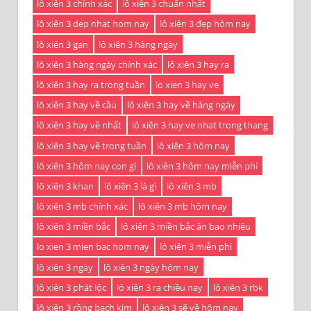
lô xiên 3 chính xác
lô xiên 3 chuẩn nhất
lô xiên 3 dep nhat hom nay
lô xiên 3 đẹp hôm nay
lô xiên 3 gan
lô xiên 3 hàng ngày
lô xiên 3 hàng ngày chính xác
lô xiên 3 hay ra
lô xiên 3 hay ra trong tuần
lo xien 3 hay ve
lô xiên 3 hay về cầu
lô xiên 3 hay về hàng ngày
lô xiên 3 hay về nhất
lô xiên 3 hay ve nhat trong thang
lô xiên 3 hay về trong tuần
lô xiên 3 hôm nay
lô xiên 3 hôm nay con gì
lô xiên 3 hôm nay miễn phí
lô xiên 3 khan
lô xiên 3 là gì
lô xiên 3 mb
lô xiên 3 mb chính xác
lô xiên 3 mb hôm nay
lô xiên 3 miền bắc
lô xiên 3 miền bắc ăn bao nhiêu
lo xien 3 mien bac hom nay
lô xiên 3 miễn phí
lô xiên 3 ngày
lô xiên 3 ngày hôm nay
lô xiên 3 phát lộc
lô xiên 3 ra chiều nay
lô xiên 3 rbk
lô xiên 3 rồng bạch kim
lô xiên 3 sẽ về hôm nay