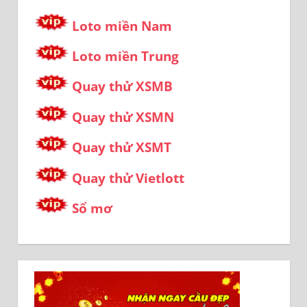
Loto miền Nam
Loto miền Trung
Quay thử XSMB
Quay thử XSMN
Quay thử XSMT
Quay thử Vietlott
Sổ mơ