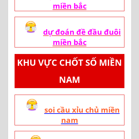
miền bắc
dự đoán đề đầu đuôi
miền bắc
KHU VỰC CHỐT SỐ MIỀN
NAM
soi cầu xỉu chủ miền
nam