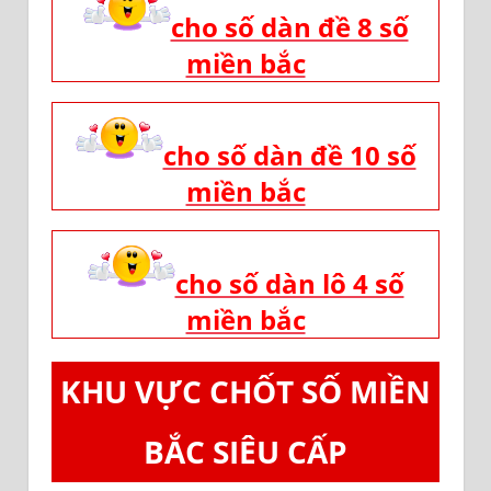
cho số dàn đề 8 số
miền bắc
cho số dàn đề 10 số
miền bắc
cho số dàn lô 4 số
miền bắc
KHU VỰC CHỐT SỐ MIỀN
BẮC SIÊU CẤP