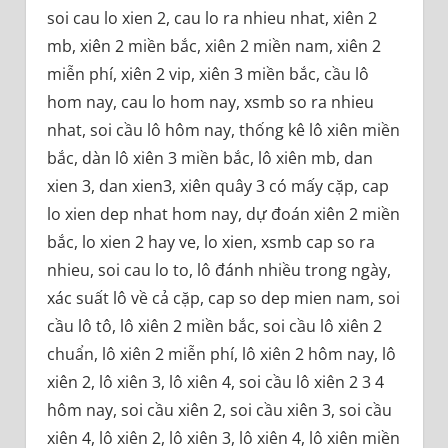
soi cau lo xien 2, cau lo ra nhieu nhat, xiên 2
mb, xiên 2 miền bắc, xiên 2 miền nam, xiên 2
miễn phí, xiên 2 vip, xiên 3 miền bắc, cầu lô
hom nay, cau lo hom nay, xsmb so ra nhieu
nhat, soi cầu lô hôm nay, thống kê lô xiên miền
bắc, dàn lô xiên 3 miền bắc, lô xiên mb, dan
xien 3, dan xien3, xiên quây 3 có mấy cặp, cap
lo xien dep nhat hom nay, dự đoán xiên 2 miền
bắc, lo xien 2 hay ve, lo xien, xsmb cap so ra
nhieu, soi cau lo to, lô đánh nhiều trong ngày,
xác suất lô về cả cặp, cap so dep mien nam, soi
cầu lô tô, lô xiên 2 miền bắc, soi cầu lô xiên 2
chuẩn, lô xiên 2 miễn phí, lô xiên 2 hôm nay, lô
xiên 2, lô xiên 3, lô xiên 4, soi cầu lô xiên 2 3 4
hôm nay, soi cầu xiên 2, soi cầu xiên 3, soi cầu
xiên 4, lô xiên 2, lô xiên 3, lô xiên 4, lô xiên miền