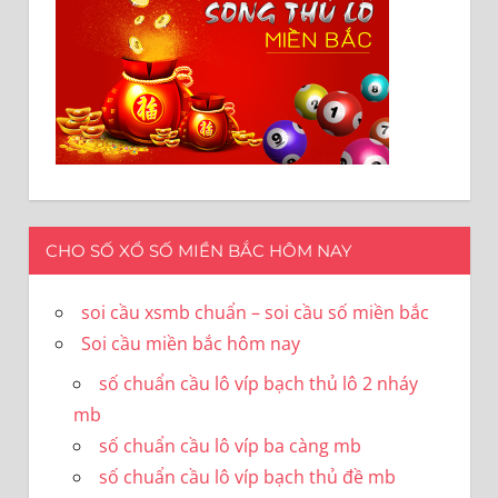
CHO SỐ XỔ SỐ MIỀN BẮC HÔM NAY
soi cầu xsmb chuẩn – soi cầu số miền bắc
Soi cầu miền bắc hôm nay
số chuẩn cầu lô víp bạch thủ lô 2 nháy
mb
số chuẩn cầu lô víp ba càng mb
số chuẩn cầu lô víp bạch thủ đề mb