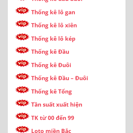
Thống kê lô gan
Thống kê lô xiên
Thống kê lô kép
Thống kê Đầu
Thống kê Đuôi
Thống kê Đầu – Đuôi
Thống kê Tổng
Tần suất xuất hiện
TK từ 00 đến 99
Loto miền Bắc