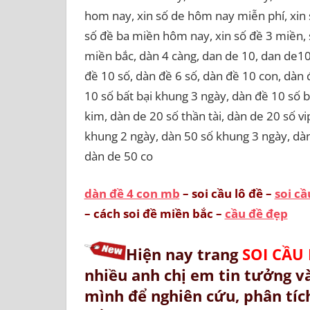
hom nay, xin số de hôm nay miễn phí, xin
số đề ba miền hôm nay, xin số đề 3 miền, s
miền bắc, dàn 4 càng, dan de 10, dan de1
đề 10 số, dàn đề 6 số, dàn đề 10 con, dàn 
10 số bất bại khung 3 ngày, dàn đề 10 số 
kim, dàn de 20 số thần tài, dàn de 20 số vi
khung 2 ngày, dàn 50 số khung 3 ngày, dà
dàn de 50 co
dàn đề 4 con mb
– soi cầu lô đề –
soi c
– cách soi đề miền bắc –
cầu đề đẹp
Hiện nay trang
SOI CẦU
nhiều anh chị em tin tưởng v
mình để nghiên cứu, phân tíc