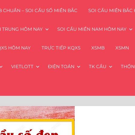
B CHUẨN – SOI CẦU SỐ MIỀN BẮC
SOI CẦU MIỀN BẮC
N TRUNG HÔM NAY
SOI CẦU MIỀN NAM HÔM NAY
QXS HÔM NAY
TRỰC TIẾP KQXS
XSMB
XSMN
VIETLOTT
ĐIỆN TOÁN
TK CẦU
THỐN