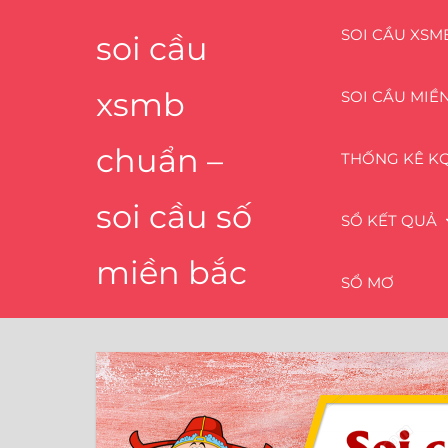
Skip
SOI CẦU XSM
soi cầu
to
content
xsmb
SOI CẦU MIỀ
chuẩn –
THỐNG KÊ K
soi cầu số
SỔ KẾT QUẢ
miền bắc
SỔ MƠ
soi
cầu
xsmb
chuẩn
–
soi
cầu