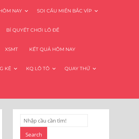
 HÔM NAY
SOI CẦU MIỀN BẮC VÍP
BÍ QUYẾT CHƠI LÔ ĐỀ
XSMT
KẾT QUẢ HÔM NAY
G KÊ
KQ LÔ TÔ
QUAY THỬ
Search