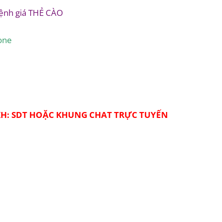
mệnh giá THẺ CÀO
one
SKH: SDT HOẶC KHUNG CHAT TRỰC TUYẾN