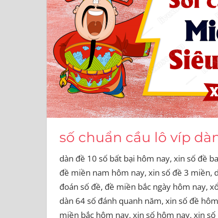
số
miền
bắc
số chuẩn cầu lô víp dà
dàn đề 10 số bất bại hôm nay, xin số đề 
đề miền nam hôm nay, xin số đề 3 miền, 
đoán số đề, đề miền bắc ngày hôm nay, x
dàn 64 số đánh quanh năm, xin số đề hôm 
miền bắc hôm nay, xin số hôm nay, xin số