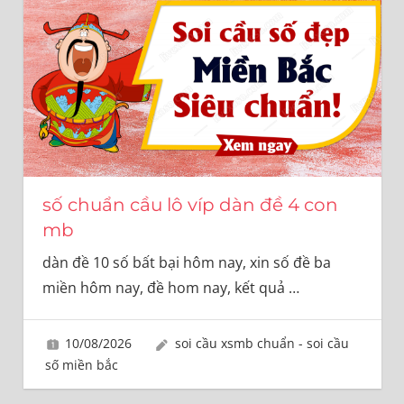
số chuẩn cầu lô víp dàn đề 4 con
mb
dàn đề 10 số bất bại hôm nay, xin số đề ba
miền hôm nay, đề hom nay, kết quả
…
10/08/2026
soi cầu xsmb chuẩn - soi cầu
số miền bắc