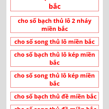
bắc
cho số bạch thủ lô 2 nháy
miền bắc
cho số song thủ lô miền bắc
cho số bạch thủ lô kép miền
bắc
cho số song thủ lô kép miền
bắc
cho số bạch thủ đề miền bắc