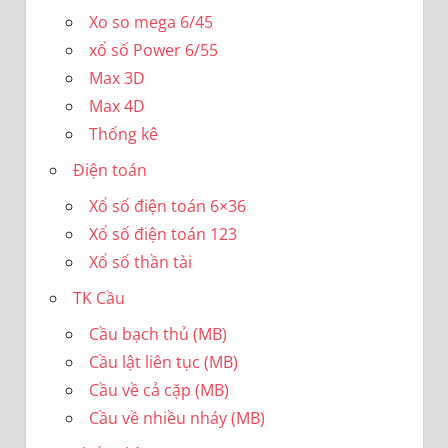
Xo so mega 6/45
xổ số Power 6/55
Max 3D
Max 4D
Thống kê
Điện toán
Xổ số điện toán 6×36
Xổ số điện toán 123
Xổ số thần tài
TK Cầu
Cầu bạch thủ (MB)
Cầu lật liên tục (MB)
Cầu về cả cặp (MB)
Cầu về nhiều nháy (MB)