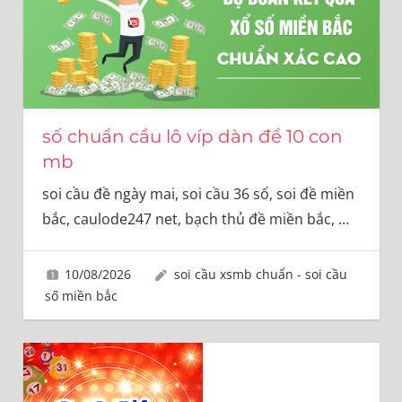
số chuẩn cầu lô víp dàn đề 10 con
mb
soi cầu đề ngày mai, soi cầu 36 số, soi đề miền
bắc, caulode247 net, bạch thủ đề miền bắc,
…
10/08/2026
soi cầu xsmb chuẩn - soi cầu
số miền bắc