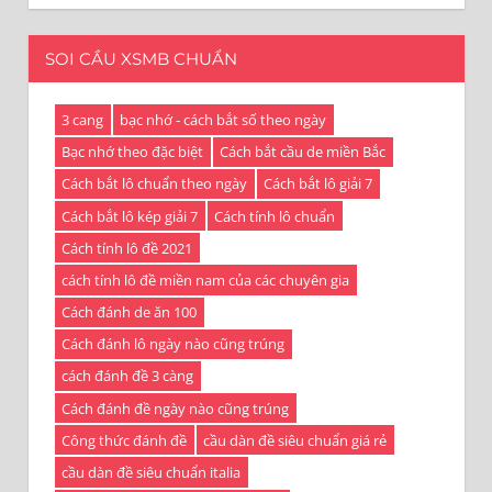
SOI CẦU XSMB CHUẨN
3 cang
bạc nhớ - cách bắt số theo ngày
Bạc nhớ theo đặc biệt
Cách bắt cầu de miền Bắc
Cách bắt lô chuẩn theo ngày
Cách bắt lô giải 7
Cách bắt lô kép giải 7
Cách tính lô chuẩn
Cách tính lô đề 2021
cách tính lô đề miền nam của các chuyên gia
Cách đánh de ăn 100
Cách đánh lô ngày nào cũng trúng
cách đánh đề 3 càng
Cách đánh đề ngày nào cũng trúng
Công thức đánh đề
cầu dàn đề siêu chuẩn giá rẻ
cầu dàn đề siêu chuẩn italia