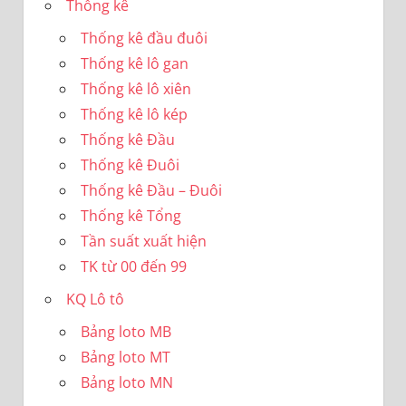
Thống kê
Thống kê đầu đuôi
Thống kê lô gan
Thống kê lô xiên
Thống kê lô kép
Thống kê Đầu
Thống kê Đuôi
Thống kê Đầu – Đuôi
Thống kê Tổng
Tần suất xuất hiện
TK từ 00 đến 99
KQ Lô tô
Bảng loto MB
Bảng loto MT
Bảng loto MN