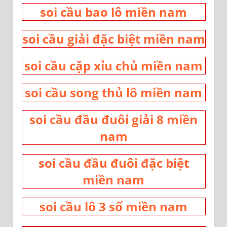
soi cầu bao lô miền nam
soi cầu giải đặc biệt miền nam
soi cầu cặp xỉu chủ miền nam
soi cầu song thủ lô miền nam
soi cầu đầu đuôi giải 8 miền
nam
soi cầu đầu đuôi đặc biệt
miền nam
soi cầu lô 3 số miền nam