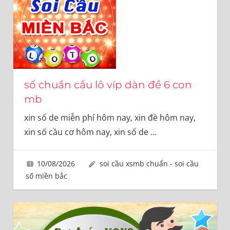
số chuẩn cầu lô víp dàn đề 6 con
mb
xin số de miễn phí hôm nay, xin đề hôm nay,
xin số cầu cơ hôm nay, xin số de
…
10/08/2026
soi cầu xsmb chuẩn - soi cầu
số miền bắc