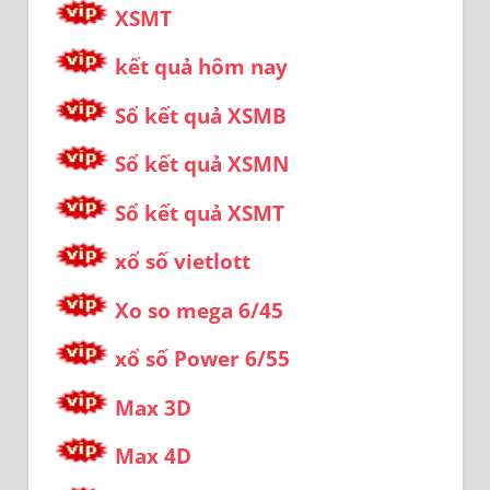
XSMT
kết quả hôm nay
Sổ kết quả XSMB
Sổ kết quả XSMN
Sổ kết quả XSMT
xổ số vietlott
Xo so mega 6/45
xổ số Power 6/55
Max 3D
Max 4D