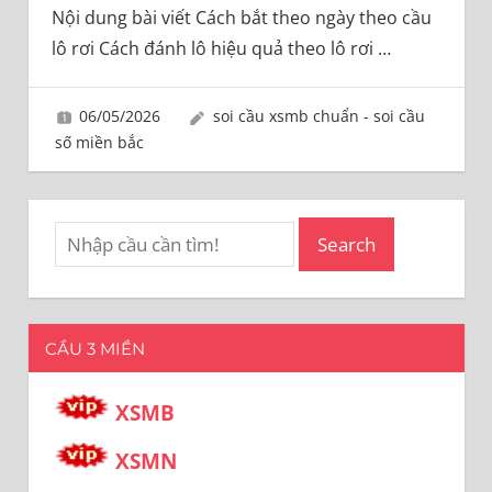
Nội dung bài viết Cách bắt theo ngày theo cầu
lô rơi Cách đánh lô hiệu quả theo lô rơi
…
06/05/2026
soi cầu xsmb chuẩn - soi cầu
số miền bắc
Search
CẦU 3 MIỀN
XSMB
XSMN