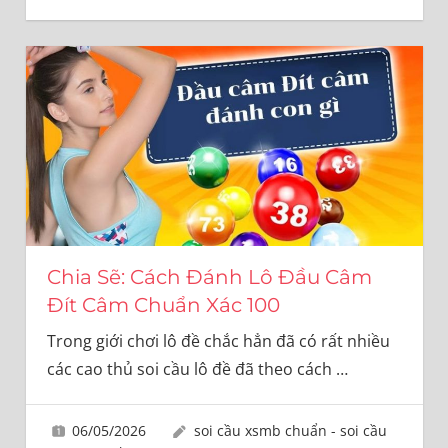
Chia Sẽ: Cách Đánh Lô Đầu Câm
Đít Câm Chuẩn Xác 100
Trong giới chơi lô đề chắc hẳn đã có rất nhiều
các cao thủ soi cầu lô đề đã theo cách
…
06/05/2026
soi cầu xsmb chuẩn - soi cầu