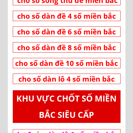
cho số song thủ đề miền bắc
cho số dàn đề 4 số miền bắc
cho số dàn đề 6 số miền bắc
cho số dàn đề 8 số miền bắc
cho số dàn đề 10 số miền bắc
cho số dàn lô 4 số miền bắc
KHU VỰC CHỐT SỐ MIỀN
BẮC SIÊU CẤP