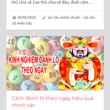
thủ chia sẻ Cao thủ chia sẻ đầu, đuôi câm
…
06/05/2026
soi cầu xsmb chuẩn - soi cầu
số miền bắc
Cách đánh lô theo ngày hiệu quả
chính xác