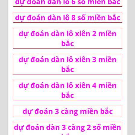
dự đoán dàn lô 6 số miền bắc
dự đoán dàn lô 8 số miền bắc
dự đoán dàn lô xiên 2 miền
bắc
dự đoán dàn lô xiên 3 miền
bắc
dự đoán dàn lô xiên 4 miền
bắc
dự đoán 3 càng miền bắc
dự đoán dàn 3 càng 2 số miền