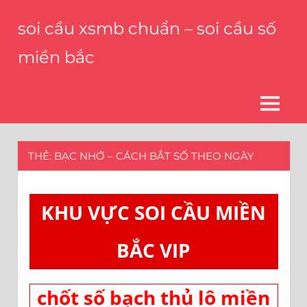
Skip
soi cầu xsmb chuẩn – soi cầu số
to
content
miền bắc
soi
cầu
xsmb
MENU
chuẩn
–
soi
THẺ:
BẠC NHỚ – CÁCH BẮT SỐ THEO NGÀY
cầu
số
miền
KHU VỰC SOI CẦU MIỀN
bắc
BẮC VIP
chốt số bạch thủ lô miền