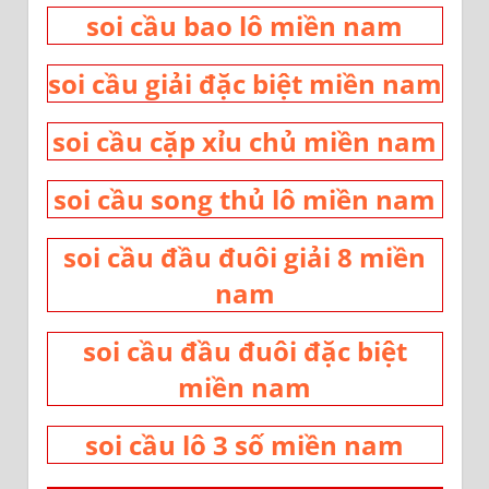
soi cầu bao lô miền nam
soi cầu giải đặc biệt miền nam
soi cầu cặp xỉu chủ miền nam
soi cầu song thủ lô miền nam
soi cầu đầu đuôi giải 8 miền
nam
soi cầu đầu đuôi đặc biệt
miền nam
soi cầu lô 3 số miền nam