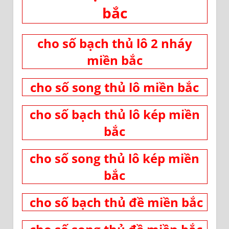
bắc
cho số bạch thủ lô 2 nháy
miền bắc
cho số song thủ lô miền bắc
cho số bạch thủ lô kép miền
bắc
cho số song thủ lô kép miền
bắc
cho số bạch thủ đề miền bắc