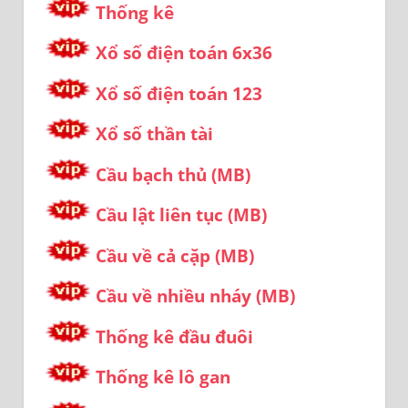
Thống kê
Xổ số điện toán 6x36
Xổ số điện toán 123
Xổ số thần tài
Cầu bạch thủ (MB)
Cầu lật liên tục (MB)
Cầu về cả cặp (MB)
Cầu về nhiều nháy (MB)
Thống kê đầu đuôi
Thống kê lô gan