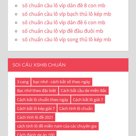
số chuẩn cầu lô víp dàn đề 8 con mb
số chuẩn cầu lô víp bạch thủ lô kép mb
số chuẩn cầu lô víp dàn đề 6 con mb
số chuẩn cầu lô víp đề đầu đuôi mb
số chuẩn cầu lô víp song thủ lô kép mb
SOI CẦU XSMB CHUẨN
3 cang
bạc nhớ - cách bắt số theo ngày
Bạc nhớ theo đặc biệt
Cách bắt cầu de miền Bắc
Cách bắt lô chuẩn theo ngày
Cách bắt lô giải 7
Cách bắt lô kép giải 7
Cách tính lô chuẩn
Cách tính lô đề 2021
cách tính lô đề miền nam của các chuyên gia
Cách đánh de ăn 100