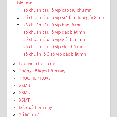
biệt mn
số chuẩn cầu lô víp cặp xíu chủ mn
số chuẩn cầu lô víp sớ đầu đuôi giải 8 mn
số chuẩn cầu lô víp bao lô mn
số chuẩn cầu lô víp đặc biệt mn
số chuẩn cầu lô víp giải tám mn
số chuẩn cầu lô víp xíu chủ mn
số chuẩn lô 3 số víp đặc biệt mn
Bí quyết chơi lô đề
Thống kê kqxs hôm nay
TRỰC TIẾP KQXS
XSMB
XSMN
XSMT
kết quả hôm nay
Sổ kết quả