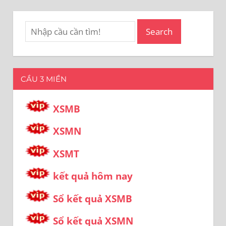
Search
CẦU 3 MIỀN
XSMB
XSMN
XSMT
kết quả hôm nay
Sổ kết quả XSMB
Sổ kết quả XSMN