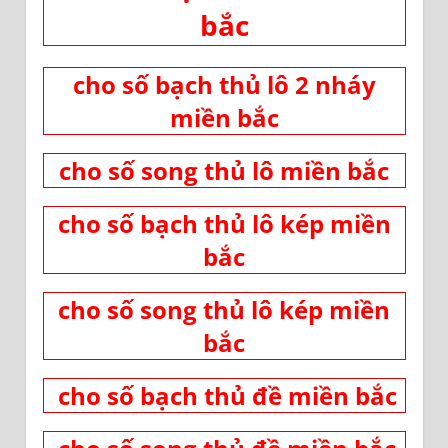
bắc
cho số bạch thủ lô 2 nháy
miền bắc
cho số song thủ lô miền bắc
cho số bạch thủ lô kép miền
bắc
cho số song thủ lô kép miền
bắc
cho số bạch thủ đề miền bắc