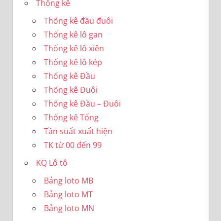
Thống kê
Thống kê đầu đuôi
Thống kê lô gan
Thống kê lô xiên
Thống kê lô kép
Thống kê Đầu
Thống kê Đuôi
Thống kê Đầu – Đuôi
Thống kê Tổng
Tần suất xuất hiện
TK từ 00 đến 99
KQ Lô tô
Bảng loto MB
Bảng loto MT
Bảng loto MN