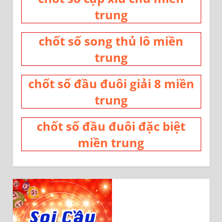
trung
chốt số song thủ lô miền
trung
chốt số đầu đuôi giải 8 miền
trung
chốt số đầu đuôi đặc biệt
miền trung