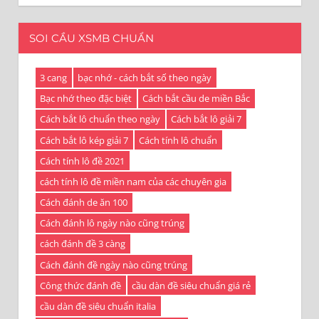
SOI CẦU XSMB CHUẨN
3 cang
bạc nhớ - cách bắt số theo ngày
Bạc nhớ theo đặc biệt
Cách bắt cầu de miền Bắc
Cách bắt lô chuẩn theo ngày
Cách bắt lô giải 7
Cách bắt lô kép giải 7
Cách tính lô chuẩn
Cách tính lô đề 2021
cách tính lô đề miền nam của các chuyên gia
Cách đánh de ăn 100
Cách đánh lô ngày nào cũng trúng
cách đánh đề 3 càng
Cách đánh đề ngày nào cũng trúng
Công thức đánh đề
cầu dàn đề siêu chuẩn giá rẻ
cầu dàn đề siêu chuẩn italia