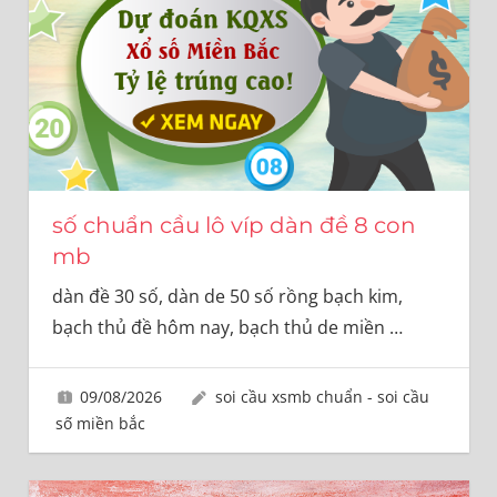
số chuẩn cầu lô víp dàn đề 8 con
mb
dàn đề 30 số, dàn de 50 số rồng bạch kim,
bạch thủ đề hôm nay, bạch thủ de miền
…
09/08/2026
soi cầu xsmb chuẩn - soi cầu
số miền bắc