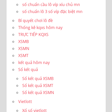
số chuẩn cầu lô víp xíu chủ mn
số chuẩn lô 3 số víp đặc biệt mn
Bí quyết chơi lô đề
Thống kê kqxs hôm nay
TRỰC TIẾP KQXS
XSMB
XSMN
XSMT
kết quả hôm nay
Sổ kết quả
Sổ kết quả XSMB
Sổ kết quả XSMT
Sổ kết quả XSMN
Vietlott
Xổ số vietlott