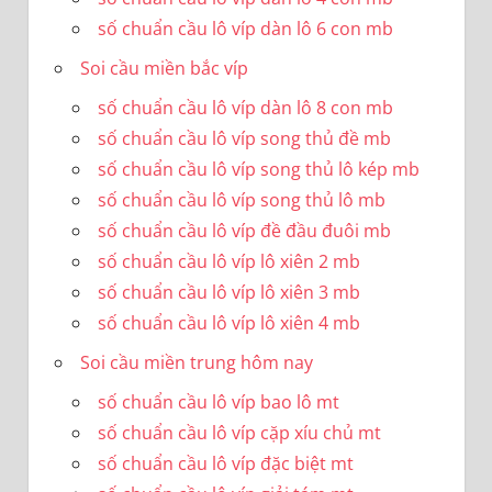
số chuẩn cầu lô víp dàn lô 6 con mb
Soi cầu miền bắc víp
số chuẩn cầu lô víp dàn lô 8 con mb
số chuẩn cầu lô víp song thủ đề mb
số chuẩn cầu lô víp song thủ lô kép mb
số chuẩn cầu lô víp song thủ lô mb
số chuẩn cầu lô víp đề đầu đuôi mb
số chuẩn cầu lô víp lô xiên 2 mb
số chuẩn cầu lô víp lô xiên 3 mb
số chuẩn cầu lô víp lô xiên 4 mb
Soi cầu miền trung hôm nay
số chuẩn cầu lô víp bao lô mt
số chuẩn cầu lô víp cặp xíu chủ mt
số chuẩn cầu lô víp đặc biệt mt