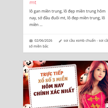
mt
lô gan miền trung, lô đẹp miền trung hôm
nay, sớ đầu đuôi mt, lô đẹp miền trung, lô
miền
…
02/06/2026
soi cầu xsmb chuẩn - soi c
số miền bắc