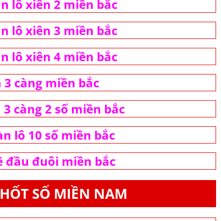
n lô xiên 2 miền bắc
n lô xiên 3 miền bắc
n lô xiên 4 miền bắc
 3 càng miền bắc
 3 càng 2 số miền bắc
n lô 10 số miền bắc
 đầu đuôi miền bắc
HỐT SỐ MIỀN NAM