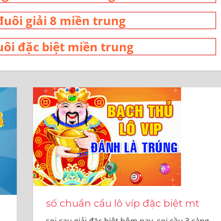
đuôi giải 8 miền trung
uôi đặc biệt miền trung
số chuẩn cầu lô víp đặc biệt mt