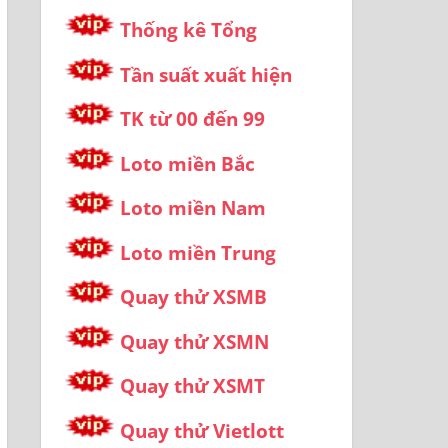
Thống kê Tổng
Tần suất xuất hiện
TK từ 00 đến 99
Loto miền Bắc
Loto miền Nam
Loto miền Trung
Quay thử XSMB
Quay thử XSMN
Quay thử XSMT
Quay thử Vietlott