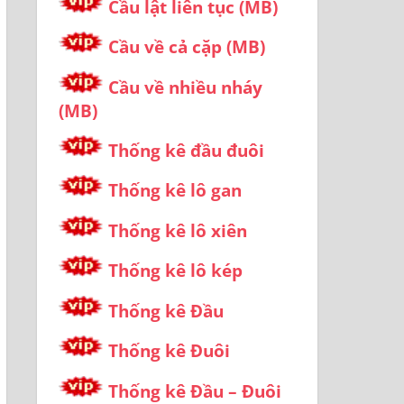
Cầu lật liên tục (MB)
Cầu về cả cặp (MB)
Cầu về nhiều nháy
(MB)
Thống kê đầu đuôi
Thống kê lô gan
Thống kê lô xiên
Thống kê lô kép
Thống kê Đầu
Thống kê Đuôi
Thống kê Đầu – Đuôi