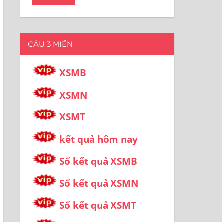
CẦU 3 MIỀN
XSMB
XSMN
XSMT
kết quả hôm nay
Sổ kết quả XSMB
Sổ kết quả XSMN
Sổ kết quả XSMT