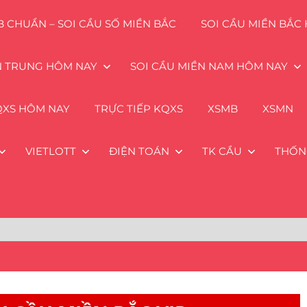
B CHUẨN – SOI CẦU SỐ MIỀN BẮC
SOI CẦU MIỀN BẮC
N TRUNG HÔM NAY
SOI CẦU MIỀN NAM HÔM NAY
QXS HÔM NAY
TRỰC TIẾP KQXS
XSMB
XSMN
VIETLOTT
ĐIỆN TOÁN
TK CẦU
THỐN