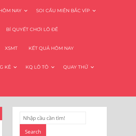
 HÔM NAY
SOI CẦU MIỀN BẮC VÍP
BÍ QUYẾT CHƠI LÔ ĐỀ
XSMT
KẾT QUẢ HÔM NAY
G KÊ
KQ LÔ TÔ
QUAY THỬ
Search