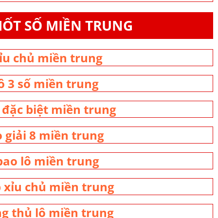
HỐT SỐ MIỀN TRUNG
xỉu chủ miền trung
lô 3 số miền trung
i đặc biệt miền trung
o giải 8 miền trung
bao lô miền trung
p xỉu chủ miền trung
ng thủ lô miền trung