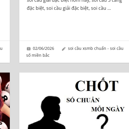
soi cau giải đặc biệt hôm nay, soi cầu 3 càng
đặc biệt, soi cầu giải đặc biệt, soi cầu
…
ầu
02/06/2026
soi cầu xsmb chuẩn - soi cầu
số miền bắc