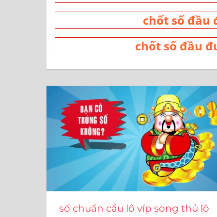
chốt số đầu 
chốt số đầu đ
số chuẩn cầu lô víp song thủ lô